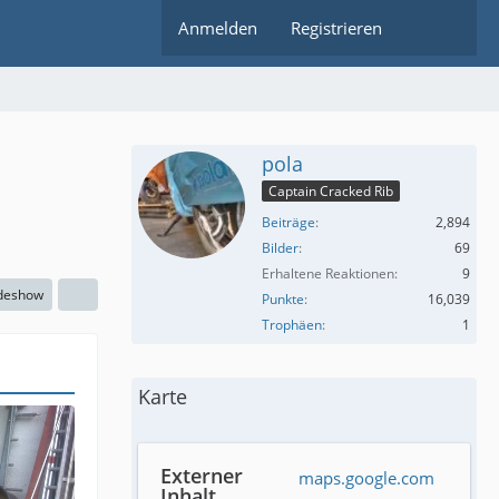
Anmelden
Registrieren
pola
Captain Cracked Rib
Beiträge
2,894
Bilder
69
Erhaltene Reaktionen
9
ideshow
Punkte
16,039
Trophäen
1
Karte
Externer
maps.google.com
Inhalt