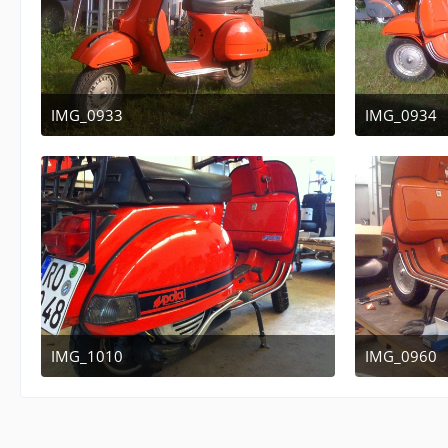
IMG_0933
IMG_0934
July 28, 2010 at 11:49
July 28,
IMG_1010
IMG_0960
January 20, 2011 at 12:04
January