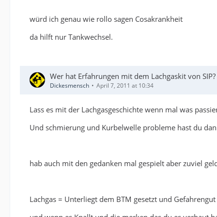
würd ich genau wie rollo sagen Cosakrankheit
da hilft nur Tankwechsel.
Wer hat Erfahrungen mit dem Lachgaskit von SIP?
Dickesmensch
April 7, 2011 at 10:34
Lass es mit der Lachgasgeschichte wenn mal was passiert
Und schmierung und Kurbelwelle probleme hast du dan
hab auch mit den gedanken mal gespielt aber zuviel gel
Lachgas = Unterliegt dem BTM gesetzt und Gefahrengut
und wenn es Knallt und die merken das du es verbaut h