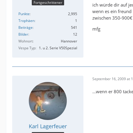
Fortgeschrittener
ich würde dir auf je
wenn es ein freund i
Punkte
2,995
zwischen 350-900€ w
Trophäen
1
Beiträge
541
mfg
Bilder
12
Wohnort
Hannover
Vespa Typ
1. u 2. Serie V50Spezial
September 16, 2009 at 
...wenn er 800 tacke
Karl Lagerfeuer