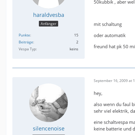
50kubbik , aber we
haraldvesba
mit schaltung
Anfänger
oder automatik
Punkte
15
Beiträge
2
freund hat pk 50 mi
Vespa Typ
keins
September 16, 2009 at 
hey,
also wenn du faul b
sehr viel elektrik, 
eine schaltvespa ma
silencenoise
keine batterie und da