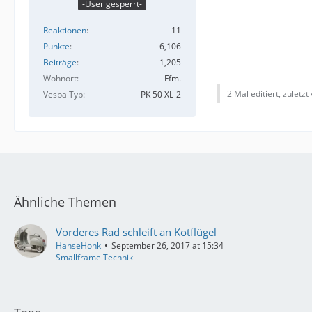
-User gesperrt-
Reaktionen
11
Punkte
6,106
Beiträge
1,205
Wohnort
Ffm.
2 Mal editiert, zuletzt
Vespa Typ
PK 50 XL-2
Ähnliche Themen
Vorderes Rad schleift an Kotflügel
HanseHonk
September 26, 2017 at 15:34
Smallframe Technik