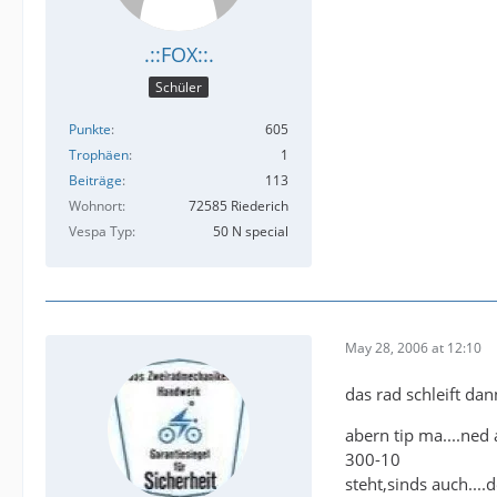
.::FOX::.
Schüler
Punkte
605
Trophäen
1
Beiträge
113
Wohnort
72585 Riederich
Vespa Typ
50 N special
May 28, 2006 at 12:10
das rad schleift d
abern tip ma....ned 
300-10
steht,sinds auch...