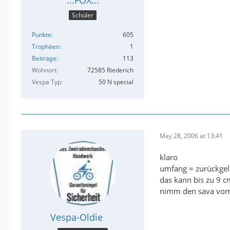
Schüler
Punkte
605
Trophäen
1
Beiträge
113
Wohnort
72585 Riederich
Vespa Typ
50 N special
May 28, 2006 at 13:41
klaro
umfang = zurückge
das kann bis zu 9 
nimm den sava vom 
Vespa-Oldie