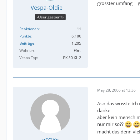
grösster umfang = 
Vespa-Oldie
-User gesperrt-
Reaktionen
11
Punkte
6,106
Beiträge
1,205
Wohnort
Ffm.
Vespa Typ
PK 50 XL-2
May 28, 2006 at 13:36
Aso das wusste ich
danke
aber kein mensch mi
nur mir so??
macht das denn viel
.::FOX::.