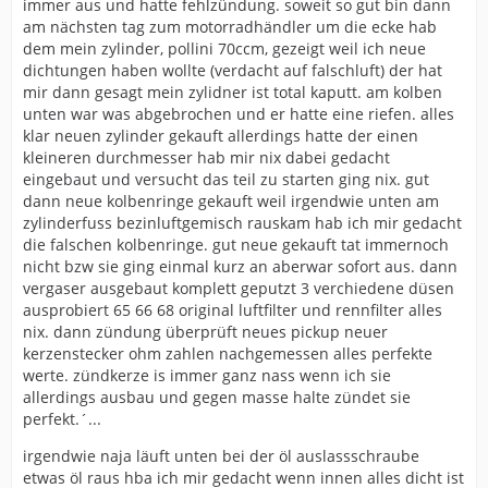
immer aus und hatte fehlzündung. soweit so gut bin dann
am nächsten tag zum motorradhändler um die ecke hab
dem mein zylinder, pollini 70ccm, gezeigt weil ich neue
dichtungen haben wollte (verdacht auf falschluft) der hat
mir dann gesagt mein zylidner ist total kaputt. am kolben
unten war was abgebrochen und er hatte eine riefen. alles
klar neuen zylinder gekauft allerdings hatte der einen
kleineren durchmesser hab mir nix dabei gedacht
eingebaut und versucht das teil zu starten ging nix. gut
dann neue kolbenringe gekauft weil irgendwie unten am
zylinderfuss bezinluftgemisch rauskam hab ich mir gedacht
die falschen kolbenringe. gut neue gekauft tat immernoch
nicht bzw sie ging einmal kurz an aberwar sofort aus. dann
vergaser ausgebaut komplett geputzt 3 verchiedene düsen
ausprobiert 65 66 68 original luftfilter und rennfilter alles
nix. dann zündung überprüft neues pickup neuer
kerzenstecker ohm zahlen nachgemessen alles perfekte
werte. zündkerze is immer ganz nass wenn ich sie
allerdings ausbau und gegen masse halte zündet sie
perfekt.´...
irgendwie naja läuft unten bei der öl auslassschraube
etwas öl raus hba ich mir gedacht wenn innen alles dicht ist