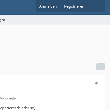
Anmelden
Registrieren
ngen
#1
espateile.
apeziertisch oder so).