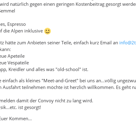
 wird natürlich gegen einen geringen Kostenbeitrag gesorgt werde
 Semmel
eies, Espresso
f die Alpen inklusive
tz hätte zum Anbieten seiner Teile, einfach kurz Email an
info@2t
kann:
eue Apeteile
eue Vespateile
p, Kreidler und alles was "old-school" ist.
 einfach als kleines "Meet-and-Greet" bei uns an...völlig ungezw
n Ausfahrt teilnehmen möchte ist herzlich willkommen. Es geht na
nmelden damit der Convoy nicht zu lang wird.
ik...etc. ist gesorgt!
 Euer Kommen...