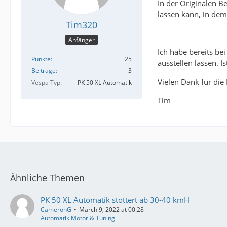
In der Originalen Be
lassen kann, in dem
Tim320
Anfänger
Ich habe bereits be
Punkte
25
ausstellen lassen. 
Beiträge
3
Vielen Dank für die 
Vespa Typ
PK 50 XL Automatik
Tim
Ähnliche Themen
PK 50 XL Automatik stottert ab 30-40 kmH
CameronG
March 9, 2022 at 00:28
Automatik Motor & Tuning