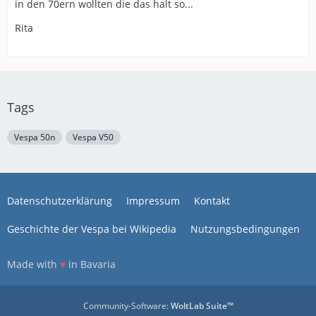
in den 70ern wollten die das halt so...
Rita
Tags
Vespa 50n
Vespa V50
Datenschutzerklärung
Impressum
Kontakt
Geschichte der Vespa bei Wikipedia
Nutzungsbedingungen
Made with
♥
in Bavaria
Community-Software:
WoltLab Suite™