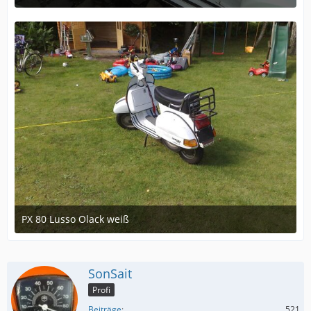
May 6, 2014 at 21:43
PX 80 Lusso Olack weiß
May 6, 2014 at 21:43
SonSait
Profi
Beiträge
521