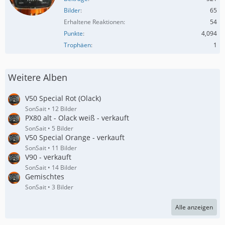
Bilder
65
Erhaltene Reaktionen
54
Punkte
4,094
Trophäen
1
Weitere Alben
V50 Special Rot (Olack)
SonSait
12 Bilder
PX80 alt - Olack weiß - verkauft
SonSait
5 Bilder
V50 Special Orange - verkauft
SonSait
11 Bilder
V90 - verkauft
SonSait
14 Bilder
Gemischtes
SonSait
3 Bilder
Alle anzeigen