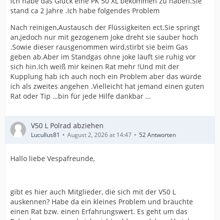
ich habe das Glück eine PK 50 XL bekommen zu haben.Sie
stand ca 2 Jahre .Ich habe folgendes Problem
Nach reinigen,Austausch der Flüssigkeiten ect.Sie springt
an,jedoch nur mit gezogenem Joke dreht sie sauber hoch
.Sowie dieser rausgenommen wird,stirbt sie beim Gas
geben ab.Aber im Standgas ohne joke läuft sie ruhig vor
sich hin.Ich weiß mir keinen Rat mehr !Und mit der
Kupplung hab ich auch noch ein Problem aber das würde
ich als zweites angehen .Vielleicht hat jemand einen guten
Rat oder Tip …bin für jede Hilfe dankbar …
V50 L Polrad abziehen
Lucullus81
August 2, 2026 at 14:47
52 Antworten
Hallo liebe Vespafreunde,
gibt es hier auch Mitglieder, die sich mit der V50 L
auskennen? Habe da ein kleines Problem und bräuchte
einen Rat bzw. einen Erfahrungswert. Es geht um das