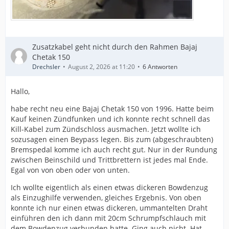
Zusatzkabel geht nicht durch den Rahmen Bajaj
Chetak 150
Drechsler
August 2, 2026 at 11:20
6 Antworten
Hallo,
habe recht neu eine Bajaj Chetak 150 von 1996. Hatte beim
Kauf keinen Zündfunken und ich konnte recht schnell das
Kill-Kabel zum Zündschloss ausmachen. Jetzt wollte ich
sozusagen einen Beypass legen. Bis zum (abgeschraubten)
Bremspedal komme ich auch recht gut. Nur in der Rundung
zwischen Beinschild und Trittbrettern ist jedes mal Ende.
Egal von von oben oder von unten.
Ich wollte eigentlich als einen etwas dickeren Bowdenzug
als Einzughilfe verwenden, gleiches Ergebnis. Von oben
konnte ich nur einen etwas dickeren, ummantelten Draht
einführen den ich dann mit 20cm Schrumpfschlauch mit
dem Bowdenzug verbunden hatte. Ging auch nicht. Hat