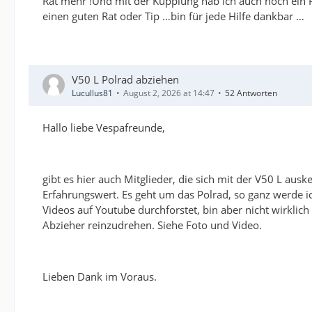
Rat mehr !Und mit der Kupplung hab ich auch noch ein P
einen guten Rat oder Tip …bin für jede Hilfe dankbar …
V50 L Polrad abziehen
Lucullus81
August 2, 2026 at 14:47
52 Antworten
Hallo liebe Vespafreunde,
gibt es hier auch Mitglieder, die sich mit der V50 L au
Erfahrungswert. Es geht um das Polrad, so ganz werde i
Videos auf Youtube durchforstet, bin aber nicht wirklic
Abzieher reinzudrehen. Siehe Foto und Video.
Lieben Dank im Voraus.