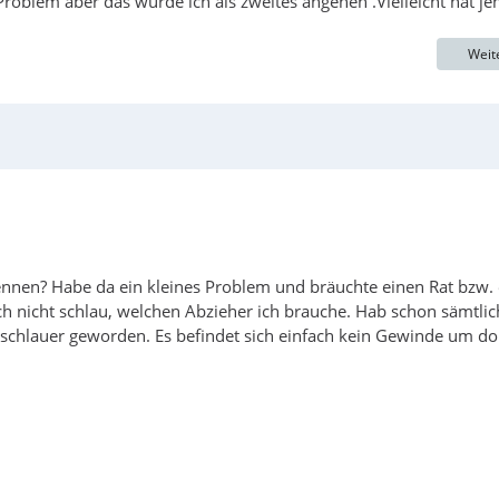
roblem aber das würde ich als zweites angehen .Vielleicht hat j
Weit
skennen? Habe da ein kleines Problem und bräuchte einen Rat bzw.
ch nicht schlau, welchen Abzieher ich brauche. Hab schon sämtlic
h schlauer geworden. Es befindet sich einfach kein Gewinde um do