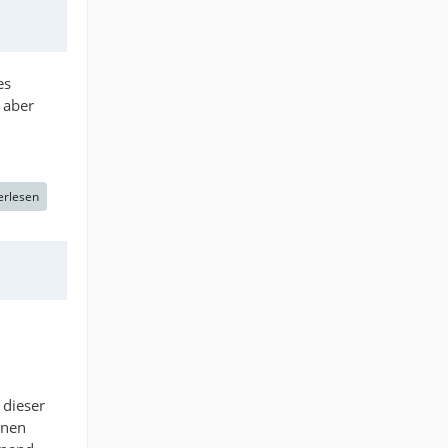
es
 aber
erlesen
 dieser
inen