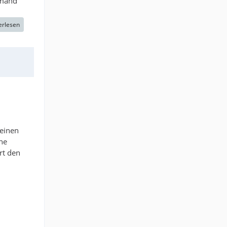
emand
erlesen
 einen
he
rt den