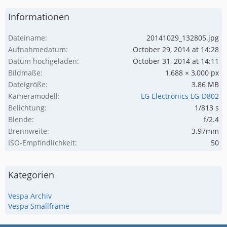
Informationen
Dateiname
20141029_132805.jpg
Aufnahmedatum
October 29, 2014 at 14:28
Datum hochgeladen
October 31, 2014 at 14:11
Bildmaße
1,688 × 3,000 px
Dateigröße
3.86 MB
Kameramodell
LG Electronics LG-D802
Belichtung
1/813 s
Blende
f/2.4
Brennweite
3.97mm
ISO-Empfindlichkeit
50
Kategorien
Vespa Archiv
Vespa Smallframe