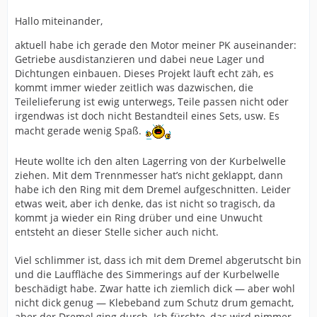
Hallo miteinander,
aktuell habe ich gerade den Motor meiner PK auseinander:
Getriebe ausdistanzieren und dabei neue Lager und
Dichtungen einbauen. Dieses Projekt läuft echt zäh, es
kommt immer wieder zeitlich was dazwischen, die
Teilelieferung ist ewig unterwegs, Teile passen nicht oder
irgendwas ist doch nicht Bestandteil eines Sets, usw. Es
macht gerade wenig Spaß.
Heute wollte ich den alten Lagerring von der Kurbelwelle
ziehen. Mit dem Trennmesser hat’s nicht geklappt, dann
habe ich den Ring mit dem Dremel aufgeschnitten. Leider
etwas weit, aber ich denke, das ist nicht so tragisch, da
kommt ja wieder ein Ring drüber und eine Unwucht
entsteht an dieser Stelle sicher auch nicht.
Viel schlimmer ist, dass ich mit dem Dremel abgerutscht bin
und die Lauffläche des Simmerings auf der Kurbelwelle
beschädigt habe. Zwar hatte ich ziemlich dick — aber wohl
nicht dick genug — Klebeband zum Schutz drum gemacht,
aber der Dremel ging durch. Ich fürchte, das wird nimmer