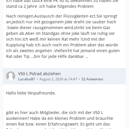
ich habe das Glück eine PK 50 XL bekommen zu haben.Sie
stand ca 2 Jahre .Ich habe folgendes Problem
Nach reinigen,Austausch der Flüssigkeiten ect.Sie springt
an,jedoch nur mit gezogenem Joke dreht sie sauber hoch
.Sowie dieser rausgenommen wird,stirbt sie beim Gas
geben ab.Aber im Standgas ohne joke läuft sie ruhig vor
sich hin.Ich weiß mir keinen Rat mehr !Und mit der
Kupplung hab ich auch noch ein Problem aber das würde
ich als zweites angehen .Vielleicht hat jemand einen guten
Rat oder Tip …bin für jede Hilfe dankbar …
V50 L Polrad abziehen
Lucullus81
August 2, 2026 at 14:47
52 Antworten
Hallo liebe Vespafreunde,
gibt es hier auch Mitglieder, die sich mit der V50 L
auskennen? Habe da ein kleines Problem und bräuchte
einen Rat bzw. einen Erfahrungswert. Es geht um das