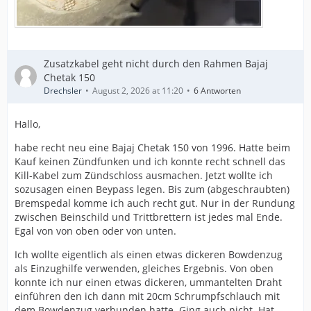
Zusatzkabel geht nicht durch den Rahmen Bajaj
Chetak 150
Drechsler
August 2, 2026 at 11:20
6 Antworten
Hallo,
habe recht neu eine Bajaj Chetak 150 von 1996. Hatte beim
Kauf keinen Zündfunken und ich konnte recht schnell das
Kill-Kabel zum Zündschloss ausmachen. Jetzt wollte ich
sozusagen einen Beypass legen. Bis zum (abgeschraubten)
Bremspedal komme ich auch recht gut. Nur in der Rundung
zwischen Beinschild und Trittbrettern ist jedes mal Ende.
Egal von von oben oder von unten.
Ich wollte eigentlich als einen etwas dickeren Bowdenzug
als Einzughilfe verwenden, gleiches Ergebnis. Von oben
konnte ich nur einen etwas dickeren, ummantelten Draht
einführen den ich dann mit 20cm Schrumpfschlauch mit
dem Bowdenzug verbunden hatte. Ging auch nicht. Hat