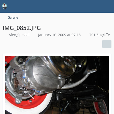
Galerie
IMG_0852.JPG
Alex_Spezial
January 16, 2009 at 07:18
701 Zugriffe