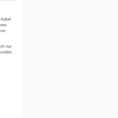
-Kabel
omme
 von
ich nur
bunden