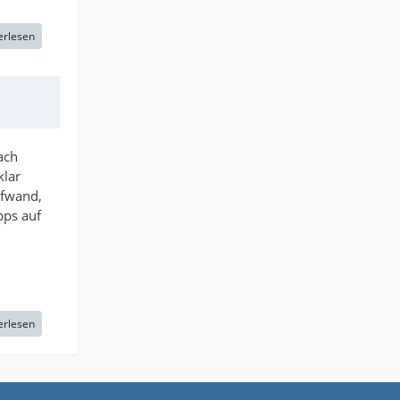
erlesen
ach
klar
ufwand,
pps auf
erlesen