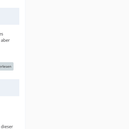
es
 aber
erlesen
 dieser