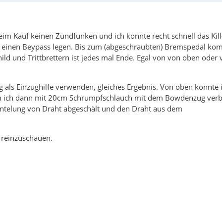
eim Kauf keinen Zündfunken und ich konnte recht schnell das Kill
n einen Beypass legen. Bis zum (abgeschraubten) Bremspedal k
ild und Trittbrettern ist jedes mal Ende. Egal von von oben oder
g als Einzughilfe verwenden, gleiches Ergebnis. Von oben konnte 
en ich dann mit 20cm Schrumpfschlauch mit dem Bowdenzug ver
antelung von Draht abgeschält und den Draht aus dem
 reinzuschauen.