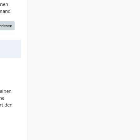
inen
emand
erlesen
 einen
he
rt den