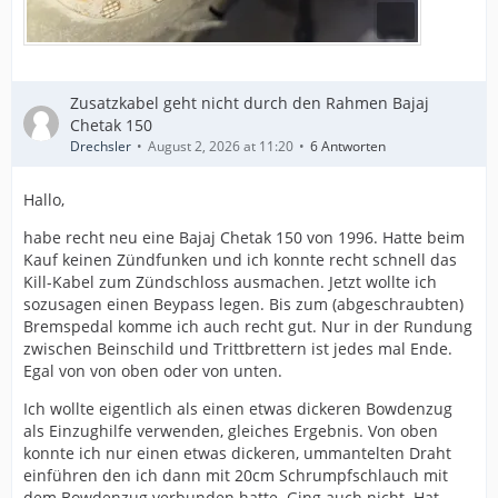
Zusatzkabel geht nicht durch den Rahmen Bajaj
Chetak 150
Drechsler
August 2, 2026 at 11:20
6 Antworten
Hallo,
habe recht neu eine Bajaj Chetak 150 von 1996. Hatte beim
Kauf keinen Zündfunken und ich konnte recht schnell das
Kill-Kabel zum Zündschloss ausmachen. Jetzt wollte ich
sozusagen einen Beypass legen. Bis zum (abgeschraubten)
Bremspedal komme ich auch recht gut. Nur in der Rundung
zwischen Beinschild und Trittbrettern ist jedes mal Ende.
Egal von von oben oder von unten.
Ich wollte eigentlich als einen etwas dickeren Bowdenzug
als Einzughilfe verwenden, gleiches Ergebnis. Von oben
konnte ich nur einen etwas dickeren, ummantelten Draht
einführen den ich dann mit 20cm Schrumpfschlauch mit
dem Bowdenzug verbunden hatte. Ging auch nicht. Hat