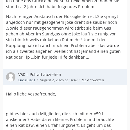
ich habe das Glück eine PK 50 XL bekommen zu haben.Sie
stand ca 2 Jahre .Ich habe folgendes Problem
Nach reinigen,Austausch der Flüssigkeiten ect.Sie springt
an,jedoch nur mit gezogenem Joke dreht sie sauber hoch
.Sowie dieser rausgenommen wird,stirbt sie beim Gas
geben ab.Aber im Standgas ohne joke läuft sie ruhig vor
sich hin.Ich weiß mir keinen Rat mehr !Und mit der
Kupplung hab ich auch noch ein Problem aber das würde
ich als zweites angehen .Vielleicht hat jemand einen guten
Rat oder Tip …bin für jede Hilfe dankbar …
V50 L Polrad abziehen
Lucullus81
August 2, 2026 at 14:47
52 Antworten
Hallo liebe Vespafreunde,
gibt es hier auch Mitglieder, die sich mit der V50 L
auskennen? Habe da ein kleines Problem und bräuchte
einen Rat bzw. einen Erfahrungswert. Es geht um das