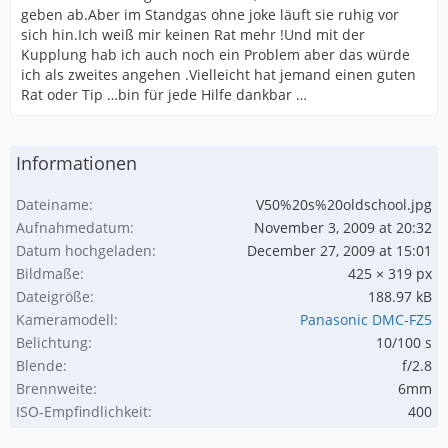
geben ab.Aber im Standgas ohne joke läuft sie ruhig vor
sich hin.Ich weiß mir keinen Rat mehr !Und mit der
Kupplung hab ich auch noch ein Problem aber das würde
ich als zweites angehen .Vielleicht hat jemand einen guten
Rat oder Tip …bin für jede Hilfe dankbar …
Informationen
Dateiname
V50%20s%20oldschool.jpg
Aufnahmedatum
November 3, 2009 at 20:32
Datum hochgeladen
December 27, 2009 at 15:01
Bildmaße
425 × 319 px
Dateigröße
188.97 kB
Kameramodell
Panasonic DMC-FZ5
Belichtung
10/100 s
Blende
f/2.8
Brennweite
6mm
ISO-Empfindlichkeit
400