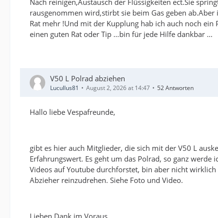
Nach reinigen,Austausch der Flüssigkeiten ect.Sie sprin
rausgenommen wird,stirbt sie beim Gas geben ab.Aber im
Rat mehr !Und mit der Kupplung hab ich auch noch ein P
einen guten Rat oder Tip …bin für jede Hilfe dankbar …
V50 L Polrad abziehen
Lucullus81
August 2, 2026 at 14:47
52 Antworten
Hallo liebe Vespafreunde,
gibt es hier auch Mitglieder, die sich mit der V50 L au
Erfahrungswert. Es geht um das Polrad, so ganz werde i
Videos auf Youtube durchforstet, bin aber nicht wirklic
Abzieher reinzudrehen. Siehe Foto und Video.
Lieben Dank im Voraus.