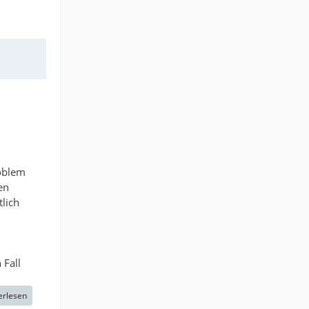
roblem
en
lich
 Fall
erlesen