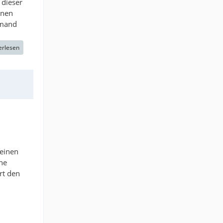
 dieser
inen
emand
erlesen
 einen
he
rt den