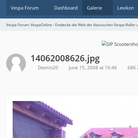
Vespa Forum
Dashboard
Galerie
Lexikon
Vespa Forum: VespaOnline - Entdecke die Welt der klassischen Vespa-Roller u
14062008626.jpg
Dennis20
June 15, 2008 at 16:46
686 Z