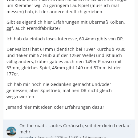
um Klemmer wg. Zu geringem Laufspiel (muss ich mal
messen) hab, ist der andere deutlich gerieben.
Gibt es eigentlich hier Erfahrungen mit Übermaß Kolben,
ggf. auch Fremdfabrikate?
Ich hab da einfach loses Interesse, 60.4mm gibts von DR.
Der Malossi hat 61mm (identisch bei 139er Kurzhub PX80
und 166er mit 57 Hub auf der 125er Welle) und ist auch
völlig anders, früher gab es auch nen 149er Pinasco mit
63mm, gleiches Spiel, 48mm gibt 149 und 57mm ist der
177er.
Ich hab mir noch nie Gedanken gemacht und/oder
gemessen, aber Spieltrieb, mal nen DR nicht gleich
wegzuwerfen.
Jemand hier mit Ideen oder Erfahrungen dazu?
On the road - Lautes Geräusch, seit dem kein Leerlauf
mehr
snoogle
August 6, 2026 at 15:38
14 Antworten