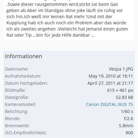
.Sowie dieser rausgenommen wird,stirbt sie beim Gas
geben ab.Aber im Standgas ohne joke läuft sie ruhig vor
sich hin.Ich weiß mir keinen Rat mehr !Und mit der
Kupplung hab ich auch noch ein Problem aber das würde
ich als zweites angehen .Vielleicht hat jemand einen guten
Rat oder Tip …bin für jede Hilfe dankbar …
Informationen
Dateiname
Vespa 1.JPG
Aufnahmedatum
May 19, 2010 at 18:11
Datum hochgeladen
April 27, 2011 at 21:17
Bildmaße
615 × 461 px
Dateigröße
52.83 kB
Kameramodell
Canon DIGITAL IXUS 75
Belichtung
1/60 s
Blende
f/2.8
Brennweite
5.8mm
ISO-Empfindlichkeit
800