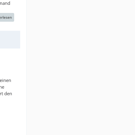
emand
erlesen
 einen
he
rt den