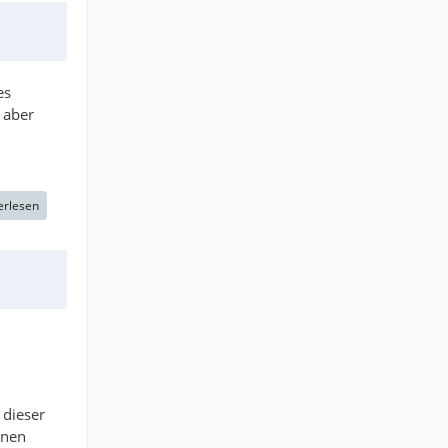
es
 aber
erlesen
 dieser
inen