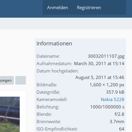
Anmelden
Registrieren
Informationen
Dateiname
30032011107.jpg
Aufnahmedatum
March 30, 2011 at 15:14
Datum hochgeladen
August 5, 2011 at 15:46
nzeigen
Bildmaße
1,600 × 1,200 px
Dateigröße
357.9 kB
Kameramodell
Nokia 5228
Belichtung
1000/1000000 s
Blende
f/2.8
Brennweite
3.7mm
ISO-Empfindlichkeit
64