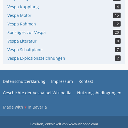
Vespa Kupplung
4
Vespa Motor
15
Vespa Rahmen
12
Sonstiges zur Vespa
20
Vespa Literatur
8
Vespa Schaltpläne
7
Vespa Explosionszeichnungen
2
Datenschutzerklärung
Impressum
Kontakt
Geschichte der Vespa bei Wikipedia
Nutzungsbedingungen
Made with
♥
in Bavaria
Lexikon
, entwickelt von
www.viecode.com