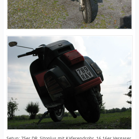
Setup: 75er DR, Sitoplus mit Käferendrohr, 16.16er Vergaser