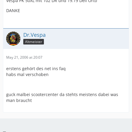
Vespa PK 50XL mit 102 DR und 19.19 Dell Orto
DANKE
Dr.Vespa
Altmeister
May 21, 2006 at 20:07
erstens gehört des net ins faq
habs mal verschoben
guck malbei scootercenter da stehts meistens dabei was
man braucht