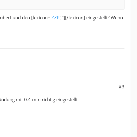
äubert und den [lexicon='
ZZP
',''][/lexicon] eingestellt? Wenn
#3
ündung mit 0.4 mm richtig eingestellt