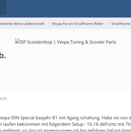
nd teile deine Leidenschaft
Vespa Forum Smallframe Roller
Smallframe
b.
14:55
Vespa 50N Special baujahr 81 mit 4gang schaltung. Habe sie von 
 laufen bekommen mit folgendem Setup : 16.16 dell'orto mit 76ig
entfernt). so also ist angesprungen ich bin gefahren lief gut dan