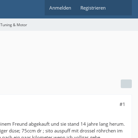
Anmelden
Registrieren
 Tuning & Motor
#1
einem Freund abgekauft und sie stand 14 jahre lang herum.
er düse; 75ccm dr ; sito auspuff mit drossel röhrchen im
n nach ein paar kilometer wenn ich vollgas gebe