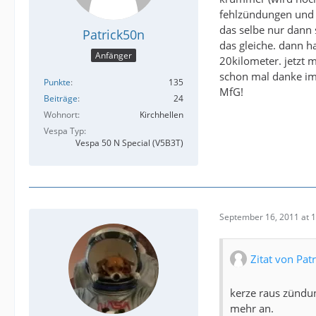
fehlzündungen und l
das selbe nur dann 
Patrick50n
das gleiche. dann h
Anfänger
20kilometer. jetzt 
schon mal danke im
Punkte
135
MfG!
Beiträge
24
Wohnort
Kirchhellen
Vespa Typ
Vespa 50 N Special (V5B3T)
September 16, 2011 at 
Zitat von Pat
kerze raus zündun
mehr an.