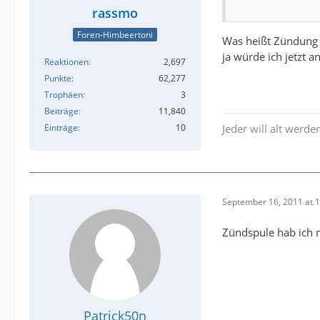
rassmo
Foren-Himbeertoni
Was heißt Zündung n
ja würde ich jetzt 
Reaktionen
2,697
Punkte
62,277
Trophäen
3
Beiträge
11,840
Einträge
10
Jeder will alt werden
September 16, 2011 at 
Zündspule hab ich n
Patrick50n