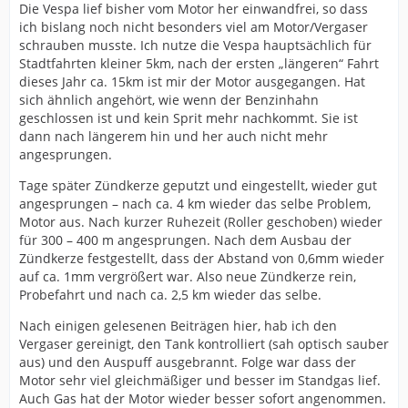
Die Vespa lief bisher vom Motor her einwandfrei, so dass
ich bislang noch nicht besonders viel am Motor/Vergaser
schrauben musste. Ich nutze die Vespa hauptsächlich für
Stadtfahrten kleiner 5km, nach der ersten „längeren“ Fahrt
dieses Jahr ca. 15km ist mir der Motor ausgegangen. Hat
sich ähnlich angehört, wie wenn der Benzinhahn
geschlossen ist und kein Sprit mehr nachkommt. Sie ist
dann nach längerem hin und her auch nicht mehr
angesprungen.
Tage später Zündkerze geputzt und eingestellt, wieder gut
angesprungen – nach ca. 4 km wieder das selbe Problem,
Motor aus. Nach kurzer Ruhezeit (Roller geschoben) wieder
für 300 – 400 m angesprungen. Nach dem Ausbau der
Zündkerze festgestellt, dass der Abstand von 0,6mm wieder
auf ca. 1mm vergrößert war. Also neue Zündkerze rein,
Probefahrt und nach ca. 2,5 km wieder das selbe.
Nach einigen gelesenen Beiträgen hier, hab ich den
Vergaser gereinigt, den Tank kontrolliert (sah optisch sauber
aus) und den Auspuff ausgebrannt. Folge war dass der
Motor sehr viel gleichmäßiger und besser im Standgas lief.
Auch Gas hat der Motor wieder besser sofort angenommen.