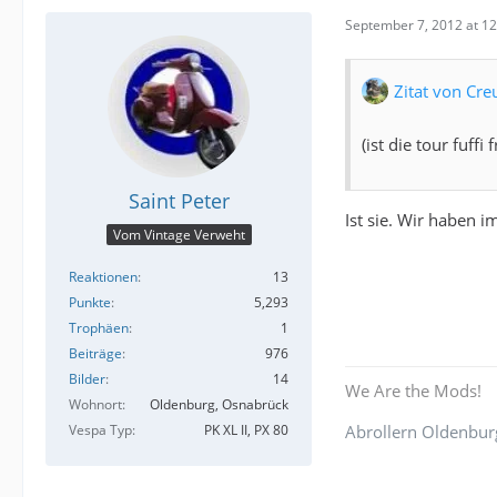
September 7, 2012 at 12
Zitat von Cre
(ist die tour fuffi 
Saint Peter
Ist sie. Wir haben i
Vom Vintage Verweht
Reaktionen
13
Punkte
5,293
Trophäen
1
Beiträge
976
Bilder
14
We Are the Mods!
Wohnort
Oldenburg, Osnabrück
Vespa Typ
PK XL II, PX 80
Abrollern Oldenbur