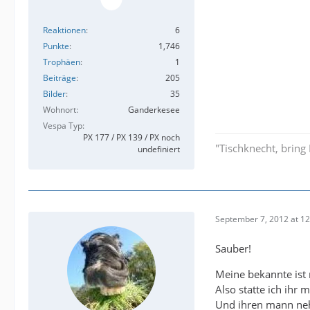
Reaktionen
6
Punkte
1,746
Trophäen
1
Beiträge
205
Bilder
35
Wohnort
Ganderkesee
Vespa Typ
PX 177 / PX 139 / PX noch
"Tischknecht, bring 
undefiniert
September 7, 2012 at 12
Sauber!
Meine bekannte ist 
Also statte ich ihr 
Und ihren mann neh