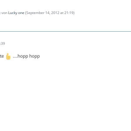
zt von
Lucky one
(
September 14, 2012 at 21:19
)
:39
ute
....hopp hopp