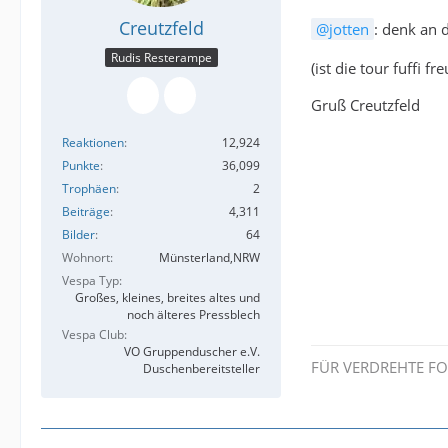
Creutzfeld
jotten
: denk an 
Rudis Resterampe
(ist die tour fuffi fr
Gruß Creutzfeld
Reaktionen
12,924
Punkte
36,099
Trophäen
2
Beiträge
4,311
Bilder
64
Wohnort
Münsterland,NRW
Vespa Typ
Großes, kleines, breites altes und
noch älteres Pressblech
Vespa Club
VO Gruppenduscher e.V.
FÜR VERDREHTE F
Duschenbereitsteller