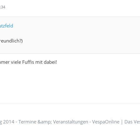
:34
utzfeld
freundlich?)
mmer viele Fuffis mit dabei!
g 2014 - Termine &amp; Veranstaltungen - VespaOnline | Das Ves