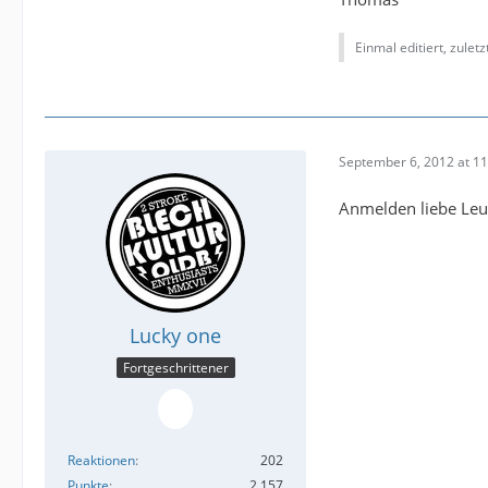
Einmal editiert, zulet
September 6, 2012 at 11
Anmelden liebe Le
Lucky one
Fortgeschrittener
Reaktionen
202
Punkte
2,157