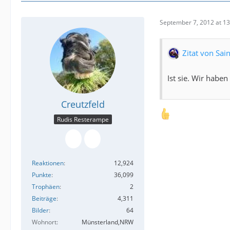
September 7, 2012 at 13
Zitat von Sain
Ist sie. Wir haben
Creutzfeld
Rudis Resterampe
Reaktionen
12,924
Punkte
36,099
Trophäen
2
Beiträge
4,311
Bilder
64
Wohnort
Münsterland,NRW