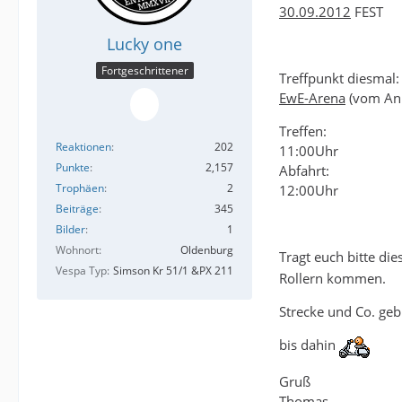
30.09.2012
FEST
Lucky one
Fortgeschrittener
Treffpunkt diesmal:
EwE-Arena
(vom Anr
Treffen:
Reaktionen
202
11:00Uhr
Punkte
2,157
Abfahrt:
Trophäen
2
12:00Uhr
Beiträge
345
Bilder
1
Wohnort
Oldenburg
Tragt euch bitte di
Vespa Typ
Simson Kr 51/1 &PX 211
Rollern kommen.
Strecke und Co. geb 
bis dahin
Gruß
Thomas