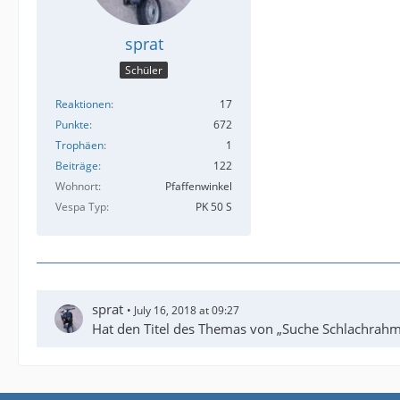
sprat
Schüler
Reaktionen
17
Punkte
672
Trophäen
1
Beiträge
122
Wohnort
Pfaffenwinkel
Vespa Typ
PK 50 S
sprat
July 16, 2018 at 09:27
Hat den Titel des Themas von „Suche Schlachrahm