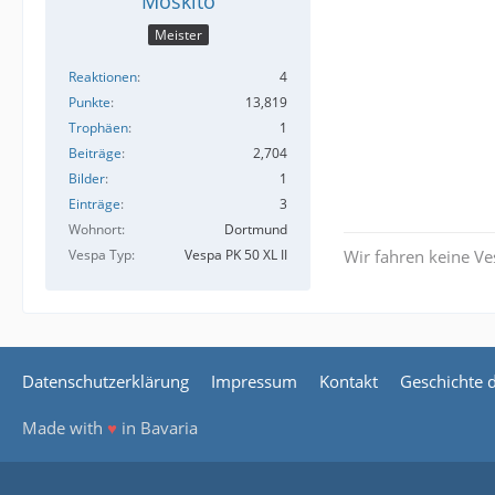
Moskito
Meister
Reaktionen
4
Punkte
13,819
Trophäen
1
Beiträge
2,704
Bilder
1
Einträge
3
Wohnort
Dortmund
Vespa Typ
Vespa PK 50 XL II
Wir fahren keine Ves
Datenschutzerklärung
Impressum
Kontakt
Geschichte 
Made with
♥
in Bavaria