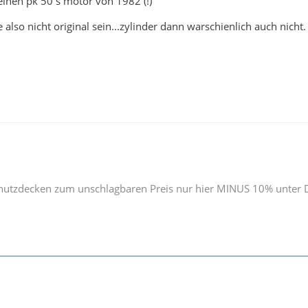
einen pk 50 s motor von 1982 (!)
e also nicht original sein...zylinder dann warschienlich auch nicht.
hutzdecken zum unschlagbaren Preis nur hier MINUS 10% unter Di