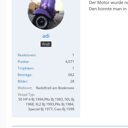
Der Motor wurde noc
Den könnte man in 
adi
Profi
Reaktionen
1
Punkte
4,071
Trophäen
1
Beiträge
662
Bilder
28
Wohnort
Radolfzell am Bodensee
Vespa Typ
50 HP 4 Bj 1994,PKs Bj 1983, 50L Bj
1968, XL2 Bj 1993,PKs Bj 1984,
Special Bj 1977, Ciao Bj 1998