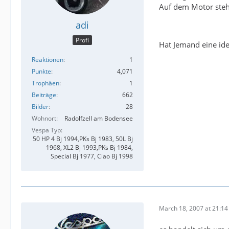
Auf dem Motor steh
adi
Profi
Hat Jemand eine id
Reaktionen
1
Punkte
4,071
Trophäen
1
Beiträge
662
Bilder
28
Wohnort
Radolfzell am Bodensee
Vespa Typ
50 HP 4 Bj 1994,PKs Bj 1983, 50L Bj
1968, XL2 Bj 1993,PKs Bj 1984,
Special Bj 1977, Ciao Bj 1998
March 18, 2007 at 21:14