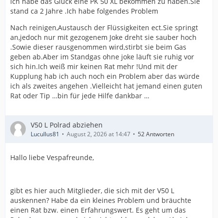
ich habe das Glück eine PK 50 XL bekommen zu haben.Sie
stand ca 2 Jahre .Ich habe folgendes Problem
Nach reinigen,Austausch der Flüssigkeiten ect.Sie springt
an,jedoch nur mit gezogenem Joke dreht sie sauber hoch
.Sowie dieser rausgenommen wird,stirbt sie beim Gas
geben ab.Aber im Standgas ohne joke läuft sie ruhig vor
sich hin.Ich weiß mir keinen Rat mehr !Und mit der
Kupplung hab ich auch noch ein Problem aber das würde
ich als zweites angehen .Vielleicht hat jemand einen guten
Rat oder Tip …bin für jede Hilfe dankbar …
V50 L Polrad abziehen
Lucullus81
August 2, 2026 at 14:47
52 Antworten
Hallo liebe Vespafreunde,
gibt es hier auch Mitglieder, die sich mit der V50 L
auskennen? Habe da ein kleines Problem und bräuchte
einen Rat bzw. einen Erfahrungswert. Es geht um das