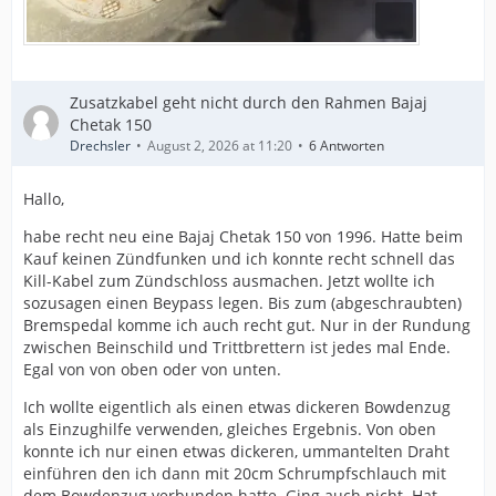
Zusatzkabel geht nicht durch den Rahmen Bajaj
Chetak 150
Drechsler
August 2, 2026 at 11:20
6 Antworten
Hallo,
habe recht neu eine Bajaj Chetak 150 von 1996. Hatte beim
Kauf keinen Zündfunken und ich konnte recht schnell das
Kill-Kabel zum Zündschloss ausmachen. Jetzt wollte ich
sozusagen einen Beypass legen. Bis zum (abgeschraubten)
Bremspedal komme ich auch recht gut. Nur in der Rundung
zwischen Beinschild und Trittbrettern ist jedes mal Ende.
Egal von von oben oder von unten.
Ich wollte eigentlich als einen etwas dickeren Bowdenzug
als Einzughilfe verwenden, gleiches Ergebnis. Von oben
konnte ich nur einen etwas dickeren, ummantelten Draht
einführen den ich dann mit 20cm Schrumpfschlauch mit
dem Bowdenzug verbunden hatte. Ging auch nicht. Hat