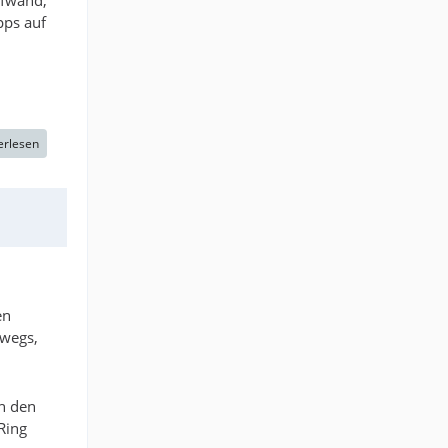
ufwand,
pps auf
erlesen
en
rwegs,
ch den
Ring