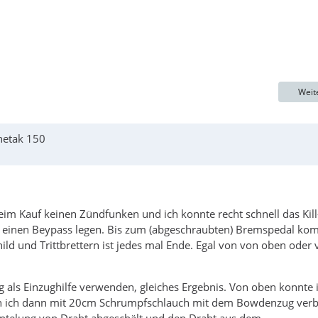
Weit
hetak 150
eim Kauf keinen Zündfunken und ich konnte recht schnell das Kill
n einen Beypass legen. Bis zum (abgeschraubten) Bremspedal k
ild und Trittbrettern ist jedes mal Ende. Egal von von oben oder
g als Einzughilfe verwenden, gleiches Ergebnis. Von oben konnte 
en ich dann mit 20cm Schrumpfschlauch mit dem Bowdenzug ver