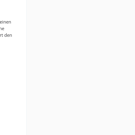
 einen
he
rt den