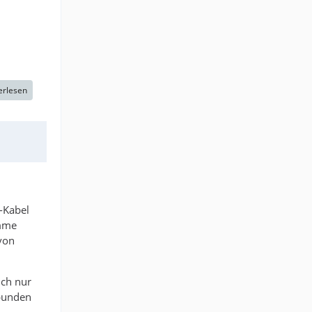
erlesen
-Kabel
omme
 von
ich nur
bunden