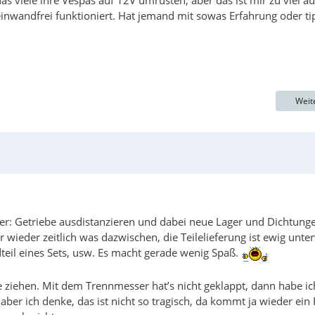
as viele ihre Vespas auf 12V umrüsten, aber das ist mir zu viel a
nwandfrei funktioniert. Hat jemand mit sowas Erfahrung oder ti
Weit
er: Getriebe ausdistanzieren und dabei neue Lager und Dichtung
 wieder zeitlich was dazwischen, die Teilelieferung ist ewig unte
dteil eines Sets, usw. Es macht gerade wenig Spaß.
e ziehen. Mit dem Trennmesser hat’s nicht geklappt, dann habe i
ber ich denke, das ist nicht so tragisch, da kommt ja wieder ein 