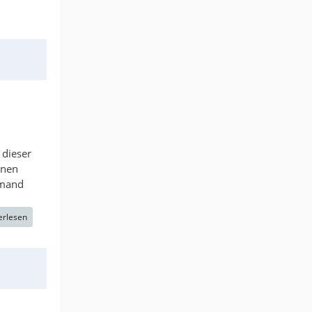
 dieser
inen
emand
erlesen