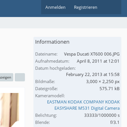
Anmelden
Registrieren
Informationen
Dateiname
Vespa Ducati XT600 006.JPG
Aufnahmedatum
April 8, 2011 at 12:01
Datum hochgeladen
February 22, 2013 at 15:58
nzeigen
Bildmaße
3,000 × 2,250 px
Dateigröße
575.71 kB
Kameramodell
EASTMAN KODAK COMPANY KODAK
EASYSHARE M531 Digital Camera
Belichtung
33333/1000000 s
Blende
f/3.1