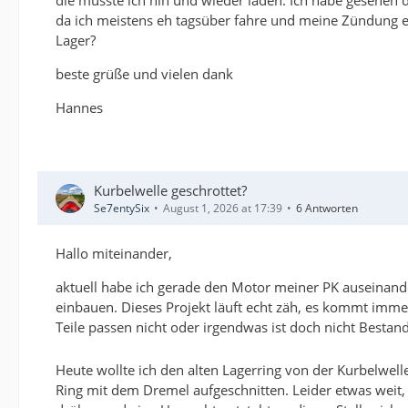
die müsste ich hin und wieder laden. Ich habe gesehen d
da ich meistens eh tagsüber fahre und meine Zündung ei
Lager?
beste grüße und vielen dank
Hannes
Kurbelwelle geschrottet?
Se7entySix
August 1, 2026 at 17:39
6 Antworten
Hallo miteinander,
aktuell habe ich gerade den Motor meiner PK auseinand
einbauen. Dieses Projekt läuft echt zäh, es kommt immer
Teile passen nicht oder irgendwas ist doch nicht Bestan
Heute wollte ich den alten Lagerring von der Kurbelwell
Ring mit dem Dremel aufgeschnitten. Leider etwas weit, a