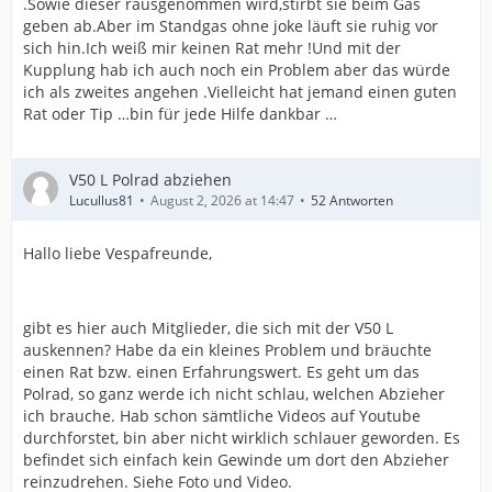
.Sowie dieser rausgenommen wird,stirbt sie beim Gas
geben ab.Aber im Standgas ohne joke läuft sie ruhig vor
sich hin.Ich weiß mir keinen Rat mehr !Und mit der
Kupplung hab ich auch noch ein Problem aber das würde
ich als zweites angehen .Vielleicht hat jemand einen guten
Rat oder Tip …bin für jede Hilfe dankbar …
V50 L Polrad abziehen
Lucullus81
August 2, 2026 at 14:47
52 Antworten
Hallo liebe Vespafreunde,
gibt es hier auch Mitglieder, die sich mit der V50 L
auskennen? Habe da ein kleines Problem und bräuchte
einen Rat bzw. einen Erfahrungswert. Es geht um das
Polrad, so ganz werde ich nicht schlau, welchen Abzieher
ich brauche. Hab schon sämtliche Videos auf Youtube
durchforstet, bin aber nicht wirklich schlauer geworden. Es
befindet sich einfach kein Gewinde um dort den Abzieher
reinzudrehen. Siehe Foto und Video.