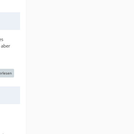
es
 aber
erlesen