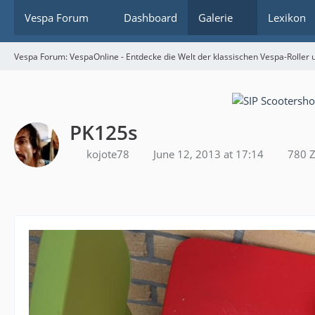
Vespa Forum
Dashboard
Galerie
Lexikon
Vespa Forum: VespaOnline - Entdecke die Welt der klassischen Vespa-Roller u
PK125s
kojote78
June 12, 2013 at 17:14
780 Z