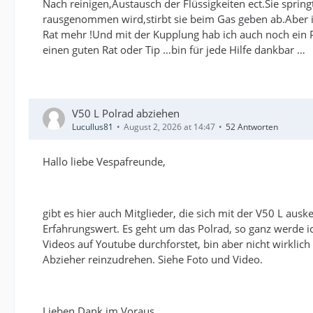
Nach reinigen,Austausch der Flüssigkeiten ect.Sie sprin
rausgenommen wird,stirbt sie beim Gas geben ab.Aber im
Rat mehr !Und mit der Kupplung hab ich auch noch ein P
einen guten Rat oder Tip …bin für jede Hilfe dankbar …
V50 L Polrad abziehen
Lucullus81
August 2, 2026 at 14:47
52 Antworten
Hallo liebe Vespafreunde,
gibt es hier auch Mitglieder, die sich mit der V50 L au
Erfahrungswert. Es geht um das Polrad, so ganz werde i
Videos auf Youtube durchforstet, bin aber nicht wirklic
Abzieher reinzudrehen. Siehe Foto und Video.
Lieben Dank im Voraus.