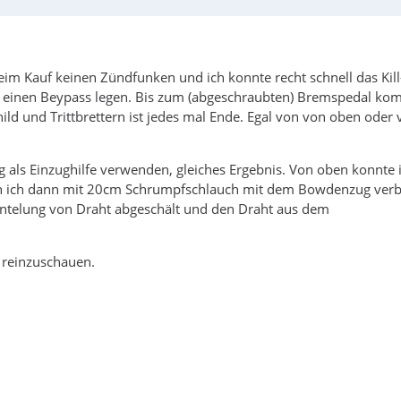
eim Kauf keinen Zündfunken und ich konnte recht schnell das Kill
n einen Beypass legen. Bis zum (abgeschraubten) Bremspedal k
ild und Trittbrettern ist jedes mal Ende. Egal von von oben oder
g als Einzughilfe verwenden, gleiches Ergebnis. Von oben konnte 
en ich dann mit 20cm Schrumpfschlauch mit dem Bowdenzug ver
antelung von Draht abgeschält und den Draht aus dem
 reinzuschauen.