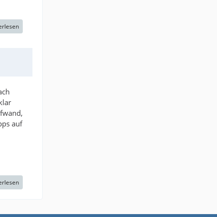
erlesen
ach
klar
ufwand,
pps auf
erlesen