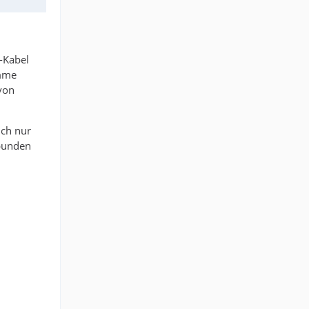
-Kabel
omme
 von
ich nur
bunden