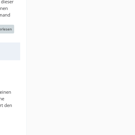
 dieser
inen
emand
erlesen
 einen
he
rt den