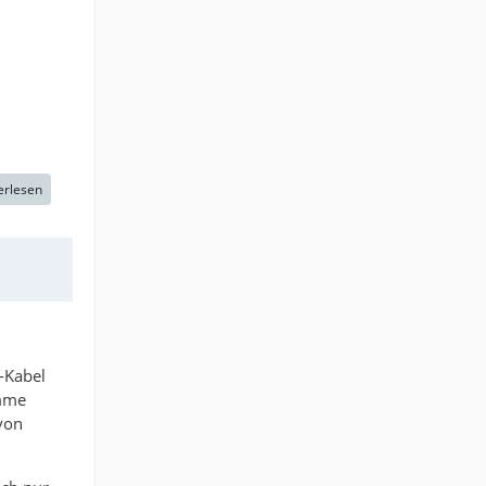
erlesen
-Kabel
omme
 von