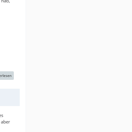
 hab,
erlesen
es
 aber