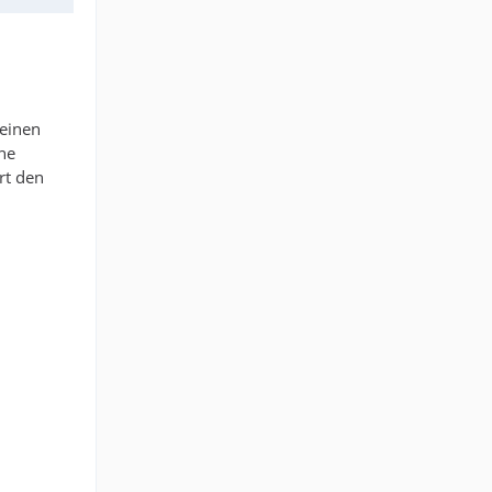
 einen
he
rt den