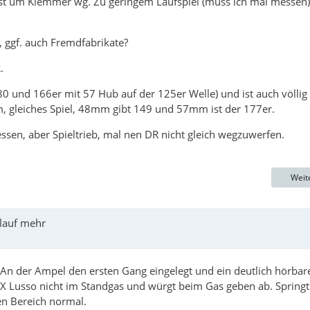
gst um Klemmer wg. Zu geringem Laufspiel (muss ich mal messen)
, ggf. auch Fremdfabrikate?
.
 und 166er mit 57 Hub auf der 125er Welle) und ist auch völlig
, gleiches Spiel, 48mm gibt 149 und 57mm ist der 177er.
en, aber Spieltrieb, mal nen DR nicht gleich wegzuwerfen.
Weit
rlauf mehr
An der Ampel den ersten Gang eingelegt und ein deutlich hörbar
X Lusso nicht im Standgas und würgt beim Gas geben ab. Springt
en Bereich normal.