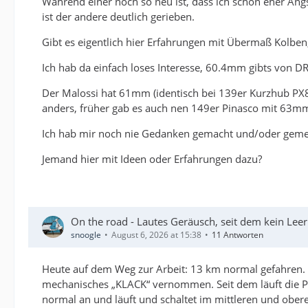
Während einer noch so neu ist, dass ich schon eher An
ist der andere deutlich gerieben.
Gibt es eigentlich hier Erfahrungen mit Übermaß Kolben
Ich hab da einfach loses Interesse, 60.4mm gibts von DR
Der Malossi hat 61mm (identisch bei 139er Kurzhub PX80
anders, früher gab es auch nen 149er Pinasco mit 63mm
Ich hab mir noch nie Gedanken gemacht und/oder gemess
Jemand hier mit Ideen oder Erfahrungen dazu?
On the road - Lautes Geräusch, seit dem kein Lee
snoogle
August 6, 2026 at 15:38
11 Antworten
Heute auf dem Weg zur Arbeit: 13 km normal gefahren. 
mechanisches „KLACK“ vernommen. Seit dem läuft die P
normal an und läuft und schaltet im mittleren und ober