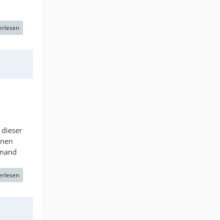
erlesen
 dieser
inen
emand
erlesen