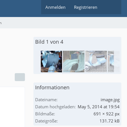
Anmelden
Registrieren
n
Bild 1 von 4
Informationen
Dateiname
image.jpg
Datum hochgeladen
May 5, 2014 at 19:54
Bildmaße
691 × 922 px
Dateigröße
131.72 kB