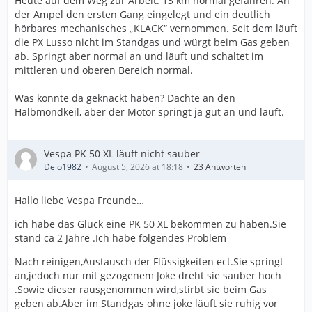
Heute auf dem Weg zur Arbeit: 13 km normal gefahren. An
der Ampel den ersten Gang eingelegt und ein deutlich
hörbares mechanisches „KLACK“ vernommen. Seit dem läuft
die PX Lusso nicht im Standgas und würgt beim Gas geben
ab. Springt aber normal an und läuft und schaltet im
mittleren und oberen Bereich normal.
Was könnte da geknackt haben? Dachte an den
Halbmondkeil, aber der Motor springt ja gut an und läuft.
Vespa PK 50 XL läuft nicht sauber
Delo1982
August 5, 2026 at 18:18
23 Antworten
Hallo liebe Vespa Freunde…
ich habe das Glück eine PK 50 XL bekommen zu haben.Sie
stand ca 2 Jahre .Ich habe folgendes Problem
Nach reinigen,Austausch der Flüssigkeiten ect.Sie springt
an,jedoch nur mit gezogenem Joke dreht sie sauber hoch
.Sowie dieser rausgenommen wird,stirbt sie beim Gas
geben ab.Aber im Standgas ohne joke läuft sie ruhig vor