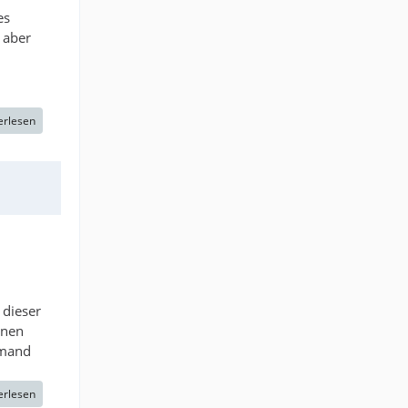
es
 aber
erlesen
 dieser
inen
emand
erlesen