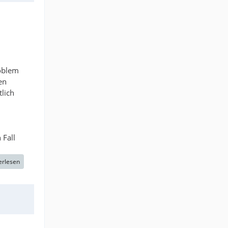
roblem
en
lich
 Fall
erlesen