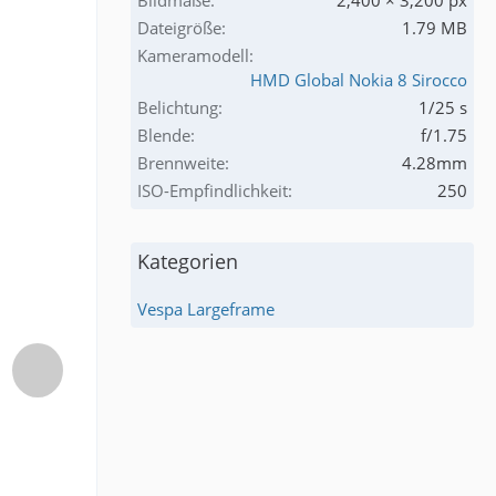
Bildmaße
2,400 × 3,200 px
Dateigröße
1.79 MB
Kameramodell
HMD Global Nokia 8 Sirocco
Belichtung
1/25 s
Blende
f/1.75
Brennweite
4.28mm
ISO-Empfindlichkeit
250
Kategorien
Vespa Largeframe