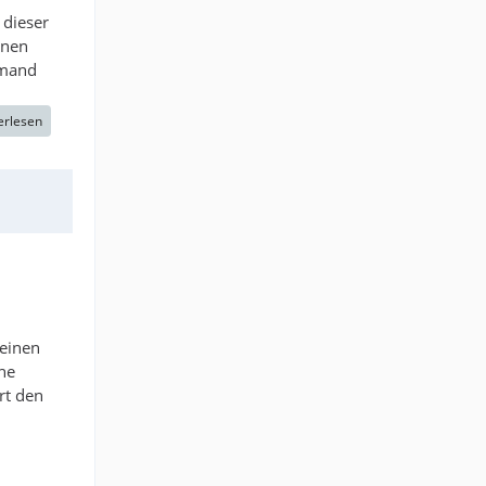
 dieser
inen
emand
erlesen
 einen
he
rt den