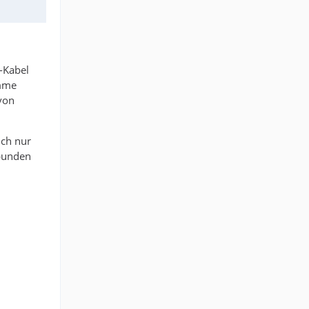
-Kabel
omme
 von
ich nur
bunden