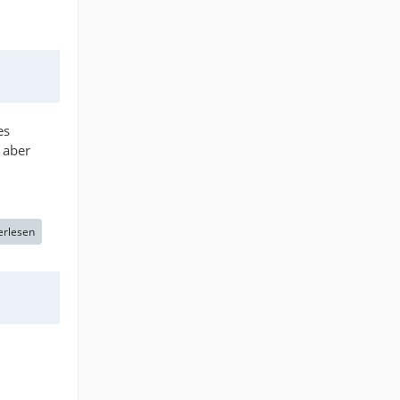
es
 aber
erlesen