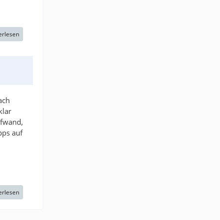
erlesen
ach
klar
ufwand,
pps auf
erlesen