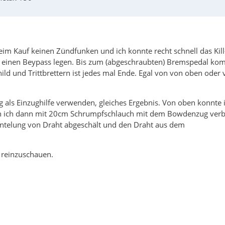
eim Kauf keinen Zündfunken und ich konnte recht schnell das Kill
n einen Beypass legen. Bis zum (abgeschraubten) Bremspedal k
ild und Trittbrettern ist jedes mal Ende. Egal von von oben oder
g als Einzughilfe verwenden, gleiches Ergebnis. Von oben konnte 
en ich dann mit 20cm Schrumpfschlauch mit dem Bowdenzug ver
antelung von Draht abgeschält und den Draht aus dem
 reinzuschauen.