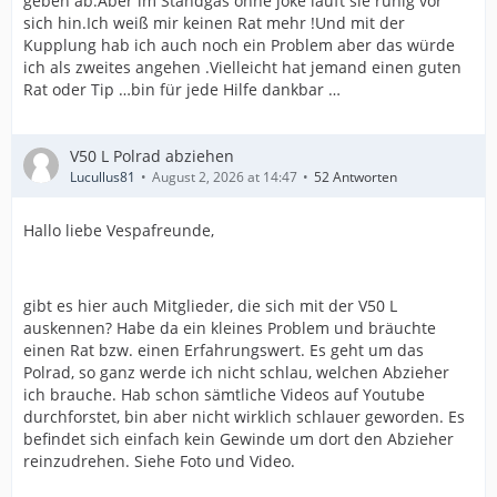
geben ab.Aber im Standgas ohne joke läuft sie ruhig vor
sich hin.Ich weiß mir keinen Rat mehr !Und mit der
Kupplung hab ich auch noch ein Problem aber das würde
ich als zweites angehen .Vielleicht hat jemand einen guten
Rat oder Tip …bin für jede Hilfe dankbar …
V50 L Polrad abziehen
Lucullus81
August 2, 2026 at 14:47
52 Antworten
Hallo liebe Vespafreunde,
gibt es hier auch Mitglieder, die sich mit der V50 L
auskennen? Habe da ein kleines Problem und bräuchte
einen Rat bzw. einen Erfahrungswert. Es geht um das
Polrad, so ganz werde ich nicht schlau, welchen Abzieher
ich brauche. Hab schon sämtliche Videos auf Youtube
durchforstet, bin aber nicht wirklich schlauer geworden. Es
befindet sich einfach kein Gewinde um dort den Abzieher
reinzudrehen. Siehe Foto und Video.