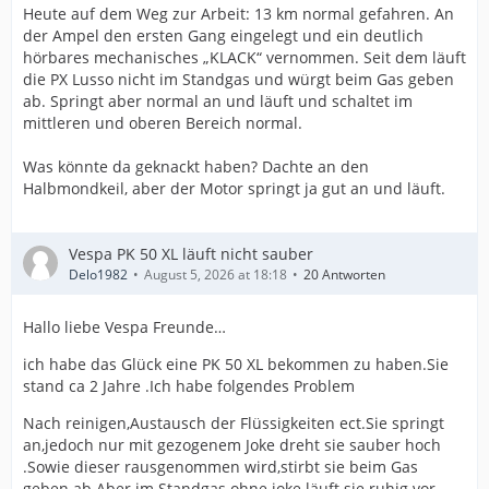
Heute auf dem Weg zur Arbeit: 13 km normal gefahren. An
der Ampel den ersten Gang eingelegt und ein deutlich
hörbares mechanisches „KLACK“ vernommen. Seit dem läuft
die PX Lusso nicht im Standgas und würgt beim Gas geben
ab. Springt aber normal an und läuft und schaltet im
mittleren und oberen Bereich normal.
Was könnte da geknackt haben? Dachte an den
Halbmondkeil, aber der Motor springt ja gut an und läuft.
Vespa PK 50 XL läuft nicht sauber
Delo1982
August 5, 2026 at 18:18
20 Antworten
Hallo liebe Vespa Freunde…
ich habe das Glück eine PK 50 XL bekommen zu haben.Sie
stand ca 2 Jahre .Ich habe folgendes Problem
Nach reinigen,Austausch der Flüssigkeiten ect.Sie springt
an,jedoch nur mit gezogenem Joke dreht sie sauber hoch
.Sowie dieser rausgenommen wird,stirbt sie beim Gas
geben ab.Aber im Standgas ohne joke läuft sie ruhig vor