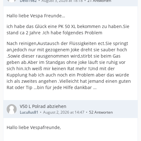
Delo1982
August 5, 2026 at 18:18
21 Antworten
Hallo liebe Vespa Freunde…
ich habe das Glück eine PK 50 XL bekommen zu haben.Sie
stand ca 2 Jahre .Ich habe folgendes Problem
Nach reinigen,Austausch der Flüssigkeiten ect.Sie springt
an,jedoch nur mit gezogenem Joke dreht sie sauber hoch
.Sowie dieser rausgenommen wird,stirbt sie beim Gas
geben ab.Aber im Standgas ohne joke läuft sie ruhig vor
sich hin.Ich weiß mir keinen Rat mehr !Und mit der
Kupplung hab ich auch noch ein Problem aber das würde
ich als zweites angehen .Vielleicht hat jemand einen guten
Rat oder Tip …bin für jede Hilfe dankbar …
V50 L Polrad abziehen
Lucullus81
August 2, 2026 at 14:47
52 Antworten
Hallo liebe Vespafreunde,