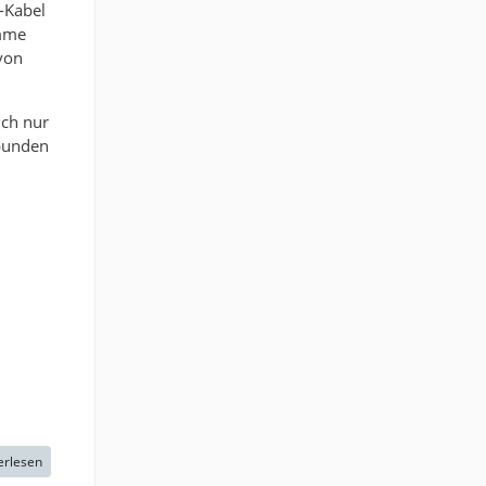
-Kabel
omme
 von
ich nur
bunden
erlesen