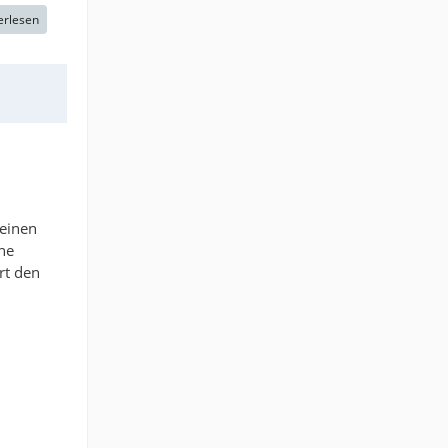
erlesen
 einen
he
rt den