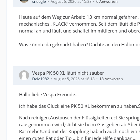
snoogle
August 6, 2026 at 15:38
6 Antworten
Heute auf dem Weg zur Arbeit: 13 km normal gefahren. 
mechanisches „KLACK“ vernommen. Seit dem läuft die P
normal an und läuft und schaltet im mittleren und ober
Was könnte da geknackt haben? Dachte an den Halbmondke
Vespa PK 50 XL läuft nicht sauber
Delo1982
August 5, 2026 at 18:18
18 Antworten
Hallo liebe Vespa Freunde…
ich habe das Glück eine PK 50 XL bekommen zu haben.Si
Nach reinigen,Austausch der Flüssigkeiten ect.Sie sprin
rausgenommen wird,stirbt sie beim Gas geben ab.Aber im
Rat mehr !Und mit der Kupplung hab ich auch noch ein P
einen guten Rat oder Tip …bin für jede Hilfe dankbar …