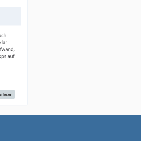
ach
klar
ufwand,
pps auf
erlesen