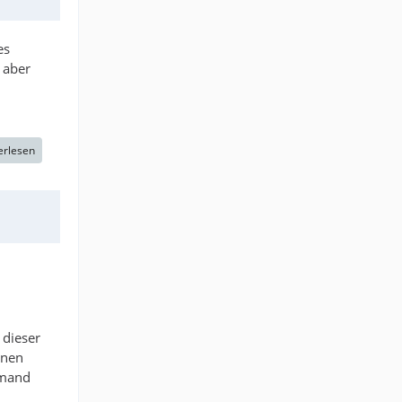
es
 aber
erlesen
 dieser
inen
emand