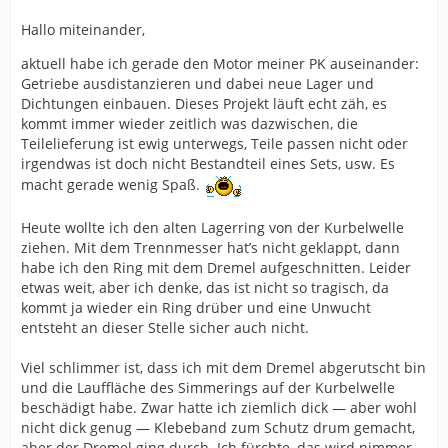
Hallo miteinander,
aktuell habe ich gerade den Motor meiner PK auseinander:
Getriebe ausdistanzieren und dabei neue Lager und
Dichtungen einbauen. Dieses Projekt läuft echt zäh, es
kommt immer wieder zeitlich was dazwischen, die
Teilelieferung ist ewig unterwegs, Teile passen nicht oder
irgendwas ist doch nicht Bestandteil eines Sets, usw. Es
macht gerade wenig Spaß.
Heute wollte ich den alten Lagerring von der Kurbelwelle
ziehen. Mit dem Trennmesser hat’s nicht geklappt, dann
habe ich den Ring mit dem Dremel aufgeschnitten. Leider
etwas weit, aber ich denke, das ist nicht so tragisch, da
kommt ja wieder ein Ring drüber und eine Unwucht
entsteht an dieser Stelle sicher auch nicht.
Viel schlimmer ist, dass ich mit dem Dremel abgerutscht bin
und die Lauffläche des Simmerings auf der Kurbelwelle
beschädigt habe. Zwar hatte ich ziemlich dick — aber wohl
nicht dick genug — Klebeband zum Schutz drum gemacht,
aber der Dremel ging durch. Ich fürchte, das wird nimmer