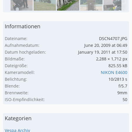
Informationen
Dateiname
DSCN4707.JPG
Aufnahmedatum
June 20, 2009 at 06:49
Datum hochgeladen
January 19, 2011 at 17:50
Bildmaße
2,288 × 1,712 px
Dateigröße
825.55 kB
Kameramodell
NIKON E4600
Belichtung
10/2813 s
Blende
f/5.7
Brennweite
9mm
ISO-Empfindlichkeit
50
Kategorien
Vespa Archiv