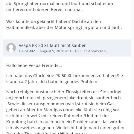
ab. Springt aber normal an und läuft und schaltet im
mittleren und oberen Bereich normal.
Was könnte da geknackt haben? Dachte an den
Halbmondkeil, aber der Motor springt ja gut an und läuft.
Vespa PK 50 XL läuft nicht sauber
Delo1982
August 5, 2026 at 18:18
23 Antworten
Hallo liebe Vespa Freunde…
ich habe das Glück eine PK 50 XL bekommen zu haben.Sie
stand ca 2 Jahre .Ich habe folgendes Problem
Nach reinigen,Austausch der Flüssigkeiten ect.Sie springt
an,jedoch nur mit gezogenem Joke dreht sie sauber hoch
.Sowie dieser rausgenommen wird,stirbt sie beim Gas
geben ab.Aber im Standgas ohne joke läuft sie ruhig vor
sich hin.Ich weiß mir keinen Rat mehr !Und mit der
Kupplung hab ich auch noch ein Problem aber das würde
ich als zweites angehen .Vielleicht hat jemand einen guten
Rat oder Tip …bin für jede Hilfe dankbar …