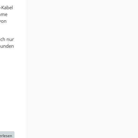
-Kabel
omme
 von
ich nur
bunden
erlesen