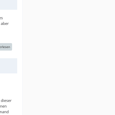
es
 aber
erlesen
 dieser
inen
emand