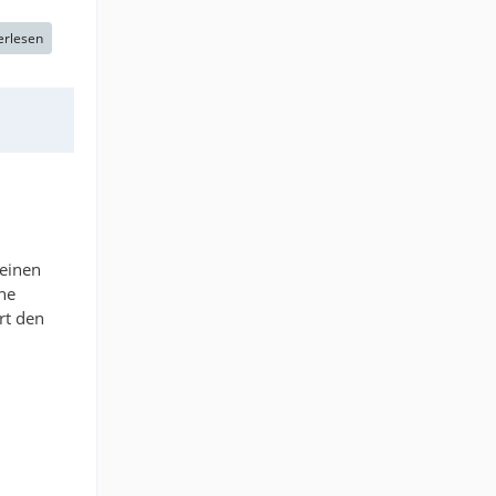
erlesen
 einen
he
rt den