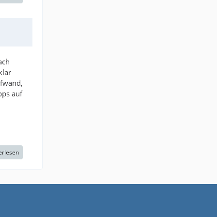
ach
klar
ufwand,
pps auf
erlesen