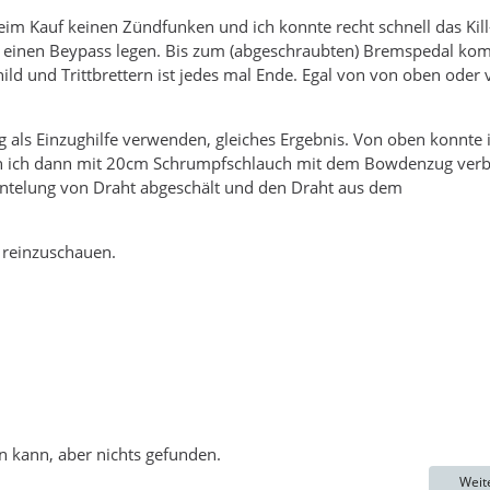
eim Kauf keinen Zündfunken und ich konnte recht schnell das Kill
n einen Beypass legen. Bis zum (abgeschraubten) Bremspedal k
ild und Trittbrettern ist jedes mal Ende. Egal von von oben oder
g als Einzughilfe verwenden, gleiches Ergebnis. Von oben konnte 
en ich dann mit 20cm Schrumpfschlauch mit dem Bowdenzug ver
antelung von Draht abgeschält und den Draht aus dem
 reinzuschauen.
en kann, aber nichts gefunden.
Weit