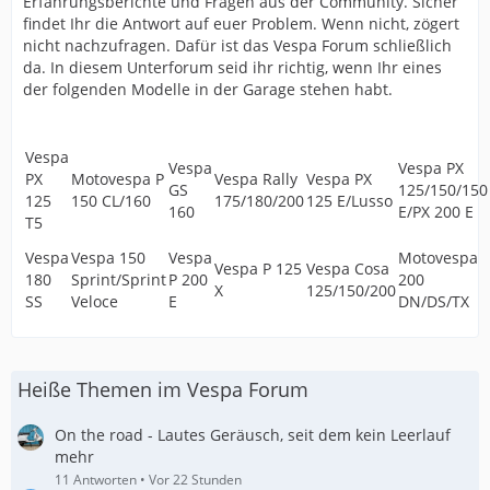
Erfahrungsberichte und Fragen aus der Community. Sicher
findet Ihr die Antwort auf euer Problem. Wenn nicht, zögert
nicht nachzufragen. Dafür ist das Vespa Forum schließlich
da. In diesem Unterforum seid ihr richtig, wenn Ihr eines
der folgenden Modelle in der Garage stehen habt.
Vespa
Vespa
Vespa PX
PX
Motovespa P
Vespa Rally
Vespa PX
GS
125/150/150
125
150 CL/160
175/180/200
125 E/Lusso
160
E/PX 200 E
T5
Vespa
Vespa 150
Vespa
Motovespa
Vespa P 125
Vespa Cosa
180
Sprint/Sprint
P 200
200
X
125/150/200
SS
Veloce
E
DN/DS/TX
Heiße Themen im Vespa Forum
On the road - Lautes Geräusch, seit dem kein Leerlauf
mehr
11 Antworten
Vor 22 Stunden