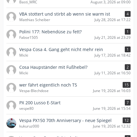
Basti_MRC
August 3, 2026 at 09:00
VBA stottert und stirbt ab wenn sie warm ist
4
Matthias Scheiber
July 28, 2026 at 17:22
Polini 177: Nebendüse zu fett?
1
Fabse1505
July 21, 2026 at 23:29
Vespa Cosa 4. Gang geht nicht mehr rein
1
Micki
July 17, 2026 at 18:42
Cosa Haupständer mit Fußhebel?
2
Micki
July 11, 2026 at 16:50
wer fährt eigentlich noch T5
15
Vespa-Blechdose
June 19, 2026 at 16:03
PX 200 Lusso E-Start
7
vespe80
June 19, 2026 at 15:54
Vespa PX150 70th Anniversary - neue Spiegel
12
kukuruz000
June 19, 2026 at 12:32