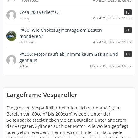
Fabse1505
April 27, 2026 at 08:45
Cosa 200 verliert Öl
13
Lenny
April 25, 2026 at 19:36
PX80: Wie Chokezugmontage am Besten
21
montieren?
diddlohm
April 14, 2026 at 11:09
PX200: Motor säuft ab, nimmt kaum Gas an und
10
geht aus
Athie
March 31, 2026 at 09:27
Largeframe Vesparoller
Die grossen Vespa Roller befinden sich serienmäßig im
Bereich von 80ccm² bis 200ccm² wieder. Unter der
Seitenbacke steckt neben vielen Bauteilen unter anderem
der Vergaser, Zylinder auch der Motor. Alle wollen gepflegt
oder getunt werden. Hier im Forum findet ihr dazu viele