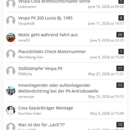
Vespa Cosa Bremslichtschalter vorne
5
clubmannn
June 14, 2026 at 09:26
Vespa PX 200 Lusso Bj. 1985
8
Vespaholli
June 11, 2026 at 14:57
Motor geht während Fahrt aus
26
rene03
June 9, 2026 at 23:25
Plausibilitäts-Check Motornummer
1
Blechklang-Fan
June 6, 2026 at 15:36
Stoßdämpfer Vespa PX
11
PXMicha
May 27, 2026 at 11:21
Innenliegender oder außenliegender
13
Wellendichtring bei der PX-Antriebswelle
aarwespe
May 10, 2026 at 19:15
Cosa Gepäckträger Montage
feuchtes leder
May 6, 2026 at 15:48
Was ist das für „Lack“?!?
10