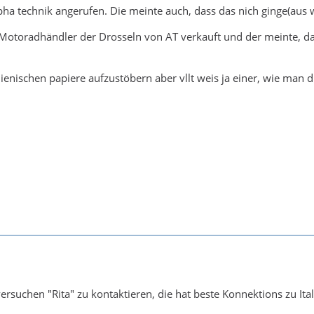
pha technik angerufen. Die meinte auch, dass das nich ginge(au
otoradhändler der Drosseln von AT verkauft und der meinte, dass
talienischen papiere aufzustöbern aber vllt weis ja einer, wie ma
versuchen "Rita" zu kontaktieren, die hat beste Konnektions zu Ital