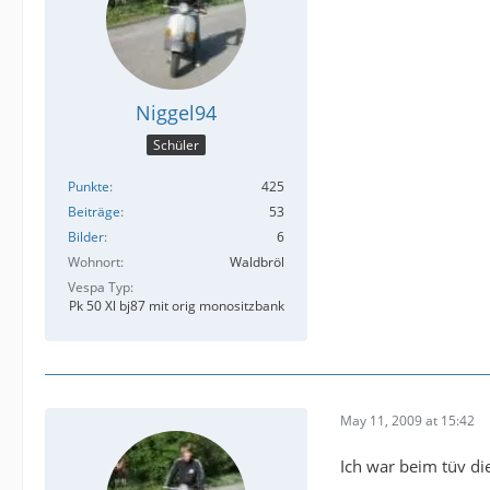
Niggel94
Schüler
Punkte
425
Beiträge
53
Bilder
6
Wohnort
Waldbröl
Vespa Typ
Pk 50 Xl bj87 mit orig monositzbank
May 11, 2009 at 15:42
Ich war beim tüv di