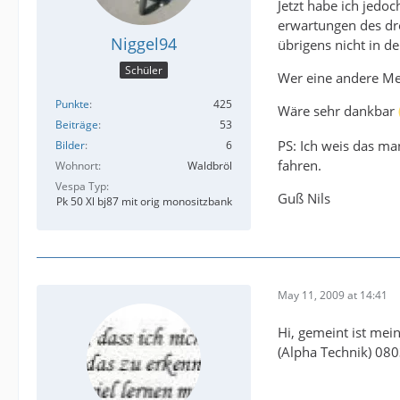
Jetzt habe ich jedoc
erwartungen des dr
Niggel94
übrigens nicht in d
Schüler
Wer eine andere Me
Punkte
425
Wäre sehr dankbar
Beiträge
53
PS: Ich weis das ma
Bilder
6
fahren.
Wohnort
Waldbröl
Vespa Typ
Guß Nils
Pk 50 Xl bj87 mit orig monositzbank
May 11, 2009 at 14:41
Hi, gemeint ist me
(Alpha Technik) 080