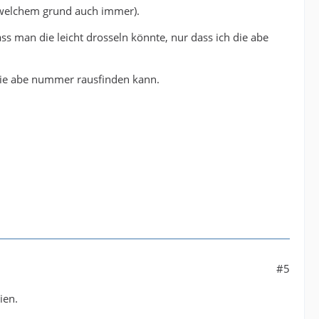
s welchem grund auch immer).
 man die leicht drosseln könnte, nur dass ich die abe
n die abe nummer rausfinden kann.
#5
ien.