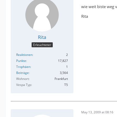
wie weit biste weg 
Rita
Rita
Erleuchteter
Reaktionen
2
Punkte
17,827
Trophäen
1
Beiträge
3,564
Wohnort
Frankfurt
Vespa Typ
T5
May 13, 2009 at 08:16