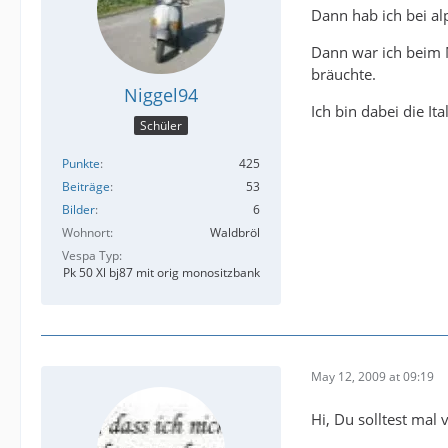
Dann hab ich bei al
Dann war ich beim M
bräuchte.
Niggel94
Ich bin dabei die I
Schüler
Punkte
425
Beiträge
53
Bilder
6
Wohnort
Waldbröl
Vespa Typ
Pk 50 Xl bj87 mit orig monositzbank
May 12, 2009 at 09:19
Hi, Du solltest mal 