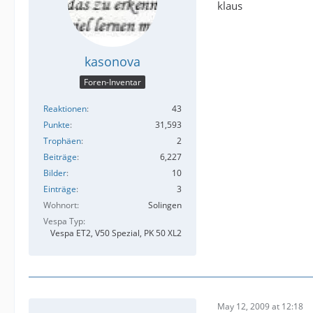
klaus
kasonova
Foren-Inventar
Reaktionen
43
Punkte
31,593
Trophäen
2
Beiträge
6,227
Bilder
10
Einträge
3
Wohnort
Solingen
Vespa Typ
Vespa ET2, V50 Spezial, PK 50 XL2
May 12, 2009 at 12:18