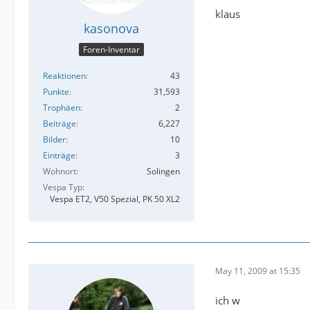
klaus
kasonova
Foren-Inventar
Reaktionen
43
Punkte
31,593
Trophäen
2
Beiträge
6,227
Bilder
10
Einträge
3
Wohnort
Solingen
Vespa Typ
Vespa ET2, V50 Spezial, PK 50 XL2
May 11, 2009 at 15:35
ich w