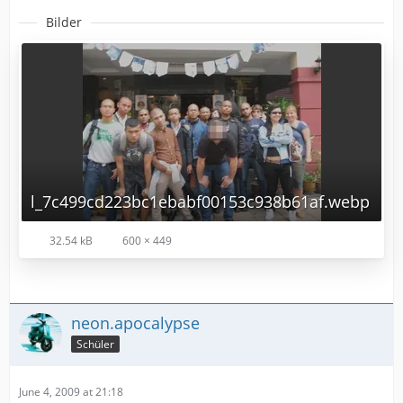
Bilder
l_7c499cd223bc1ebabf00153c938b61af.webp
32.54 kB
600 × 449
neon.apocalypse
Schüler
June 4, 2009 at 21:18