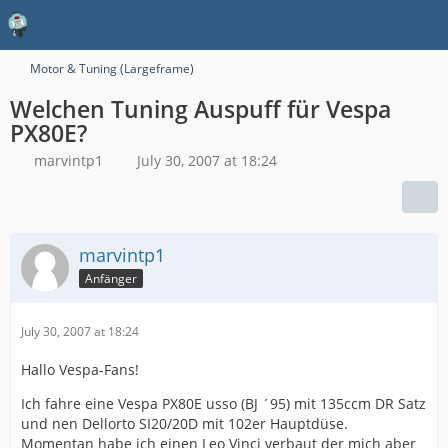
Motor & Tuning (Largeframe)
Welchen Tuning Auspuff für Vespa
PX80E?
marvintp1
July 30, 2007 at 18:24
marvintp1
Anfänger
July 30, 2007 at 18:24
Hallo Vespa-Fans!
Ich fahre eine Vespa PX80E usso (BJ ´95) mit 135ccm DR Satz
und nen Dellorto SI20/20D mit 102er Hauptdüse.
Momentan habe ich einen Leo Vinci verbaut der mich aber