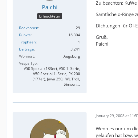
Zu beachten: KuWe &
Paichi
Sämtliche o-Ringe 
Erleuchteter
Dichtungen für Öl-E
Reaktionen
29
Punkte
16,304
Gruß,
Trophäen
1
Paichi
Beiträge
3,241
Wohnort
Augsburg
Vespa Typ
V50 Spezial (133er), V50 1. Serie,
V50 Spezial 1. Serie, PX 200
(177er), Jawa 250, IWL Troll,
Simson,...
January 29, 2008 at 11:5
Wenn es nur um die
gelaufen hat bzw. w