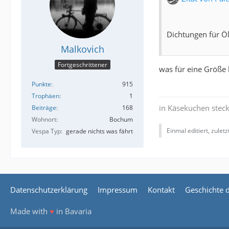
Dichtungen für Ö
Malkovich
Fortgeschrittener
was für eine Größe 
Punkte
915
Trophäen
1
in Käsekuchen steck
Beiträge
168
Wohnort
Bochum
Einmal editiert, zulet
Vespa Typ
gerade nichts was fährt
Datenschutzerklärung
Impressum
Kontakt
Geschichte 
Made with
♥
in Bavaria