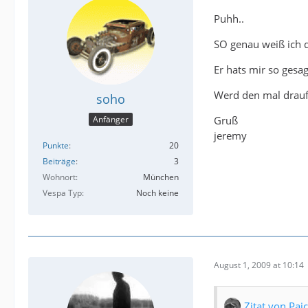
Puhh..
SO genau weiß ich d
Er hats mir so gesag
Werd den mal drauf
soho
Gruß
Anfänger
jeremy
Punkte
20
Beiträge
3
Wohnort
München
Vespa Typ
Noch keine
August 1, 2009 at 10:14
Zitat von Paic