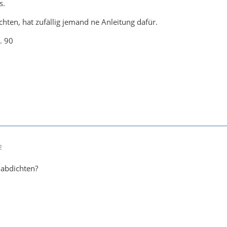
s.
ten, hat zufällig jemand ne Anleitung dafür.
. 90
2
 abdichten?