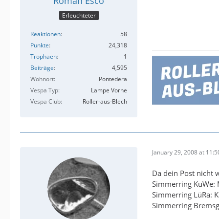
Roman Esco
Erleuchteter
Reaktionen
58
Punkte
24,318
Trophäen
1
Beiträge
4,595
Wohnort
Pontedera
Vespa Typ
Lampe Vorne
Vespa Club
Roller-aus-Blech
January 29, 2008 at 11:5
Da dein Post nicht w
Simmerring KuWe: M
Simmerring LüRa: K
Simmerring Bremsgru