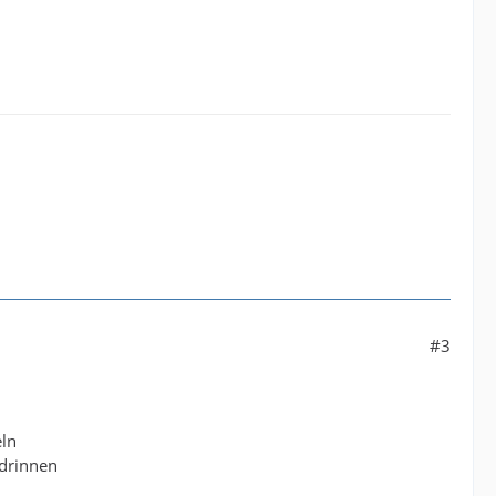
#3
eln
 drinnen