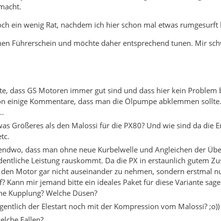
macht.
ch ein wenig Rat, nachdem ich hier schon mal etwas rumgesurft 
nen Führerschein und möchte daher entsprechend tunen. Mir schw
te, dass GS Motoren immer gut sind und dass hier kein Problem b
on einige Kommentare, dass man die Ölpumpe abklemmen sollte. Wi
..
was Größeres als den Malossi für die PX80? Und wie sind da die E
tc.
gendwo, dass man ohne neue Kurbelwelle und Angleichen der Übe
entliche Leistung rauskommt. Da die PX in erstaunlich gutem Zust
h, den Motor gar nicht auseinander zu nehmen, sondern erstmal 
ff? Kann mir jemand bitte ein ideales Paket für diese Variante sa
che Kupplung? Welche Düsen?
igentlich der Elestart noch mit der Kompression vom Malossi? ;o))
elche Fallen?