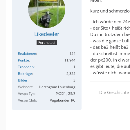
kurz und schmerzlo
- ich würde nen 24e
- der Sito+ heißt ri
Likedeeler
Du ihn trotzdem bes
- was die ganze Luf
Forenstasi
- das be3 heißt be3
- du schreibst imme
Reaktionen
154
der px200. in d war
Punkte
11,944
es gibt leute, die a
Trophäen
1
- wüsste nicht warum
Beiträge
2,325
Bilder
3
Wohnort
Herzogtum Lauenburg
Die Geschichte 
Vespa Typ
PX221, GS/3
Vespa Club
Vagabunden RC