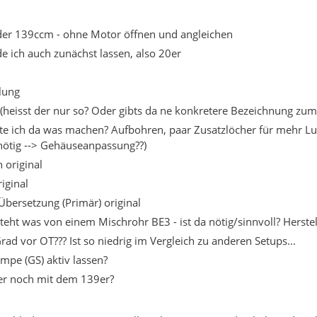
der 139ccm - ohne Motor öffnen und angleichen
e ich auch zunächst lassen, also 20er
lung
 (heisst der nur so? Oder gibts da ne konkretere Bezeichnung zum
ollte ich da was machen? Aufbohren, paar Zusatzlöcher für mehr Lu
nötig --> Gehäuseanpassung??)
 original
iginal
Übersetzung (Primär) original
teht was von einem Mischrohr BE3 - ist da nötig/sinnvoll? Herste
ad vor OT??? Ist so niedrig im Vergleich zu anderen Setups...
mpe (GS) aktiv lassen?
ter noch mit dem 139er?