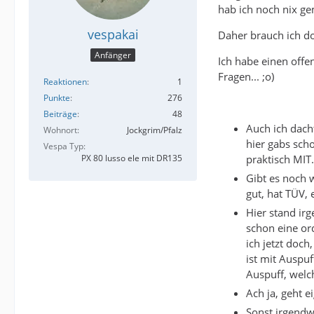
hab ich noch nix ge
vespakai
Daher brauch ich do
Anfänger
Ich habe einen offe
Fragen... ;o)
Reaktionen
1
Punkte
276
Beiträge
48
Auch ich dach
Wohnort
Jockgrim/Pfalz
hier gabs sch
Vespa Typ
praktisch MIT.
PX 80 lusso ele mit DR135
Gibt es noch 
gut, hat TÜV, e
Hier stand ir
schon eine ord
ich jetzt doc
ist mit Auspu
Auspuff, wel
Ach ja, geht e
Sonst irgendw