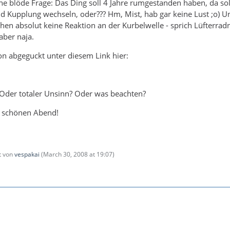
 ne blöde Frage: Das Ding soll 4 Jahre rumgestanden haben, da so
d Kupplung wechseln, oder??? Hm, Mist, hab gar keine Lust ;o) Un
en absolut keine Reaktion an der Kurbelwelle - sprich Lüfterradno
aber naja.
on abgeguckt unter diesem Link hier:
 Oder totaler Unsinn? Oder was beachten?
 schönen Abend!
zt von
vespakai
(
March 30, 2008 at 19:07
)