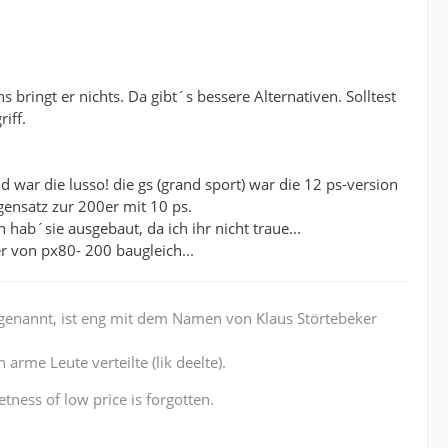
ns bringt er nichts. Da gibt´s bessere Alternativen. Solltest
iff.
 war die lusso! die gs (grand sport) war die 12 ps-version
ensatz zur 200er mit 10 ps.
 hab´sie ausgebaut, da ich ihr nicht traue...
ser von px80- 200 baugleich...
r genannt, ist eng mit dem Namen von Klaus Störtebeker
arme Leute verteilte (lik deelte).
tness of low price is forgotten.