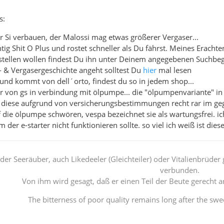
s:
r Si verbauen, der Malossi mag etwas größerer Vergaser...
chtig Shit O Plus und rostet schneller als Du fährst. Meines Erachte
tellen wollen findest Du ihn unter Deinem angegebenen Suchbegr
i- & Vergasergeschichte angeht solltest Du
hier
mal lesen
 und kommt von dell´orto, findest du so in jedem shop...
r von gs in verbindung mit ölpumpe... die "ölpumpenvariante" in d
 diese aufgrund von versicherungsbestimmungen recht rar im geg
uf die ölpumpe schwören, vespa bezeichnet sie als wartungsfrei. ich
 der e-starter nicht funktionieren sollte. so viel ich weiß ist die
der Seeräuber, auch Likedeeler (Gleichteiler) oder Vitalienbrüde
verbunden.
Von ihm wird gesagt, daß er einen Teil der Beute gerecht an 
The bitterness of poor quality remains long after the swee