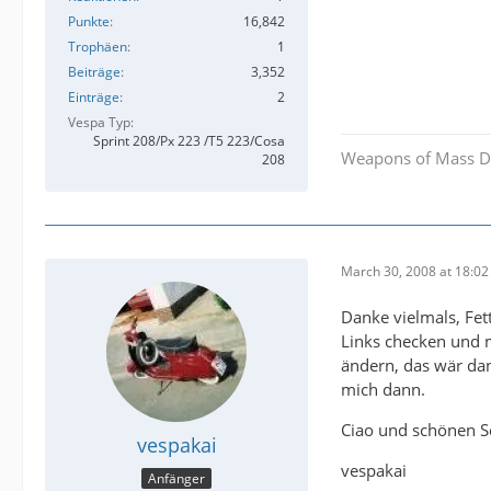
Punkte
16,842
Trophäen
1
Beiträge
3,352
Einträge
2
Vespa Typ
Sprint 208/Px 223 /T5 223/Cosa
Weapons of Mass D
208
March 30, 2008 at 18:02
Danke vielmals, Fet
Links checken und 
ändern, das wär dan
mich dann.
Ciao und schönen S
vespakai
vespakai
Anfänger