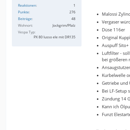
Reaktionen
1
Punkte
276
Malossi Zylin
Beiträge
48
Vergaser würd
Wohnort
Jockgrim/Pfalz
Düse 116er
Vespa Typ
Original Kupp
PX 80 lusso ele mit DR135
Auspuff Sito+
Luftfilter - s
bei größeren 
Ansaugstutzen
Kurbelwelle or
Getriebe und 
Bei LF-Setup s
Zündung 14 Gr
Kann ich Ölpu
Funzt Elestar