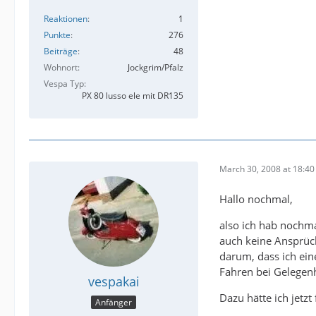
Reaktionen
1
Punkte
276
Beiträge
48
Wohnort
Jockgrim/Pfalz
Vespa Typ
PX 80 lusso ele mit DR135
March 30, 2008 at 18:40
Hallo nochmal,
also ich hab nochma
auch keine Ansprüch
darum, dass ich ein
Fahren bei Gelegen
vespakai
Dazu hätte ich jetzt
Anfänger